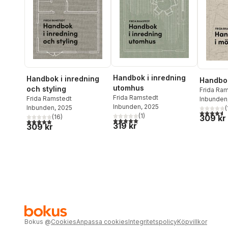
Handbok i inredning
Handbok i inredning
Handbok
utomhus
och styling
Frida Ra
Frida Ramstedt
Frida Ramstedt
Inbunden
Inbunden
, 2025
Inbunden
, 2025
(
4,6
utav 5 
(
1
)
309 kr
(
16
)
5,0
utav 5 stjärnor. Totalt antal röster:
4,9
utav 5 stjärnor. Totalt antal röster:
319 kr
309 kr
Bokus
@
Cookies
Anpassa cookies
Integritetspolicy
Köpvillkor