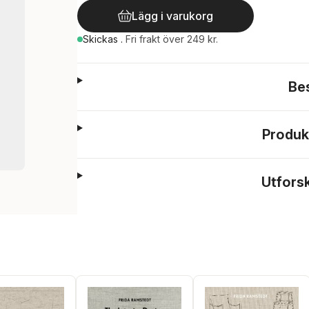
Lägg i varukorg
Skickas
.
Fri frakt över 249 kr.
Be
Produk
Utfors