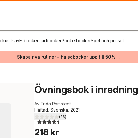
okus Play
E-böcker
Ljudböcker
Pocketböcker
Spel och pussel
Skapa nya rutiner – hälsoböcker upp till 50% →
Övningsbok i inredning
Av
Frida Ramstedt
Häftad, Svenska, 2021
(
23
)
4,4
utav 5 stjärnor. Totalt antal röster:
218 kr