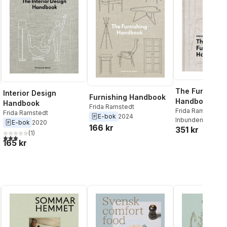
The Furniture
Interior Design
Furnishing Handbook
Handbook: A G
Handbook
Frida Ramstedt
Choosing, Arr
Frida Ramstedt
Frida Ramstedt
E-bok
2024
Inbunden
, 2024
and Caring for
E-bok
2020
166 kr
351 kr
Objects in Yo
(
1
)
3,0
utav 5 stjärnor. Totalt antal röster:
165 kr