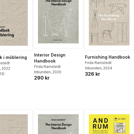
Interior Design
Furnishing Handbook
 i möblering
Handbook
Frida Ramstedt
mstedt
Frida Ramstedt
Inbunden
, 2024
, 2022
Inbunden
, 2020
326 kr
13
)
stjärnor. Totalt antal röster:
290 kr