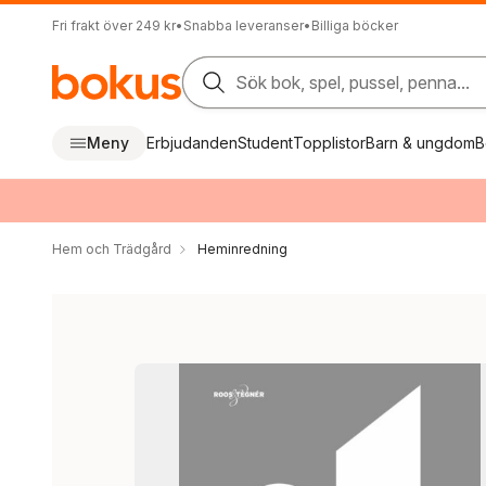
Fri frakt över 249 kr
•
Snabba leveranser
•
Billiga böcker
Sök bok, spel, pussel, penna...
Meny
Erbjudanden
Student
Topplistor
Barn & ungdom
B
Hem och Trädgård
Heminredning