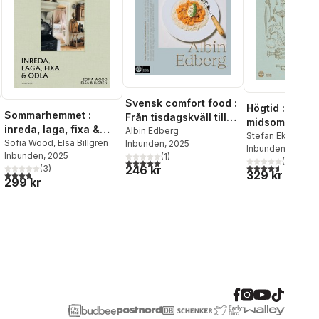
Svensk comfort food :
Högtid : jul, på
Sommarhemmet :
Från tisdagskväll till
midsommar, kr
inreda, laga, fixa &
söndagsmiddag
Albin Edberg
surströmming :
Stefan Ekengren
odla
Sofia Wood
,
Elsa Billgren
Inbunden
, 2025
Inbunden
, 2019
klassiska rätt
Inbunden
, 2025
(
1
)
(
18
)
5,0
utav 5 stjärnor. Totalt antal röster:
(och några ny
4,6
utav 5 stjärnor
(
3
)
246 kr
329 kr
al röster:
3,7
utav 5 stjärnor. Totalt antal röster:
299 kr