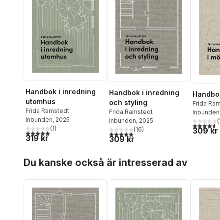
Handbok i inredning
Handbok i inredning
Handbok
utomhus
och styling
Frida Ra
Frida Ramstedt
Frida Ramstedt
Inbunden
Inbunden
, 2025
Inbunden
, 2025
(
4,6
utav 5 
(
1
)
309 kr
(
16
)
5,0
utav 5 stjärnor. Totalt antal röster:
4,9
utav 5 stjärnor. Totalt antal röster:
319 kr
309 kr
Hoppa över listan
Du kanske också är intresserad av