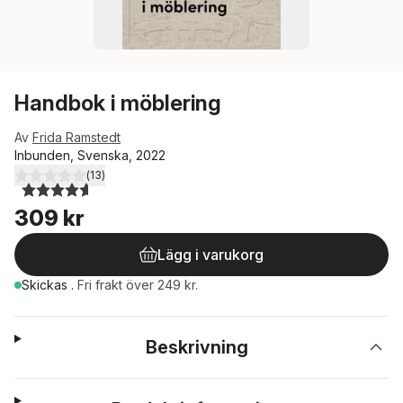
Handbok i möblering
Av
Frida Ramstedt
Inbunden, Svenska, 2022
(
13
)
4,6
utav 5 stjärnor. Totalt antal röster:
309 kr
Lägg i varukorg
Skickas
.
Fri frakt över 249 kr.
Beskrivning