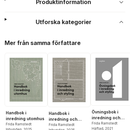
Produktinformation
Utforska kategorier
Hoppa över listan
Mer från samma författare
Övningsbok i
Handbok i
Handbok i
inredning och
inredning utomhus
inredning och
styling
Frida Ramstedt
Frida Ramstedt
styling
Frida Ramstedt
Häftad
, 2021
Inbunden
, 2025
Inbunden
, 2025