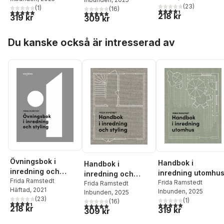
(
23
)
(
1
)
(
16
)
4,4
utav 5 stjärnor. Tota
5,0
utav 5 stjärnor. Totalt antal röster:
4,9
utav 5 stjärnor. Totalt antal röster:
218 kr
319 kr
309 kr
Hoppa över listan
Du kanske också är intresserad av
Övningsbok i
Handbok i
Handbok i
inredning och
inredning utomhu
inredning och
styling
Frida Ramstedt
Frida Ramstedt
styling
Frida Ramstedt
Häftad
, 2021
Inbunden
, 2025
Inbunden
, 2025
(
23
)
(
1
)
(
16
)
4,4
utav 5 stjärnor. Totalt antal röster:
5,0
utav 5 stjärnor. Tota
4,9
utav 5 stjärnor. Totalt antal röster:
218 kr
319 kr
309 kr