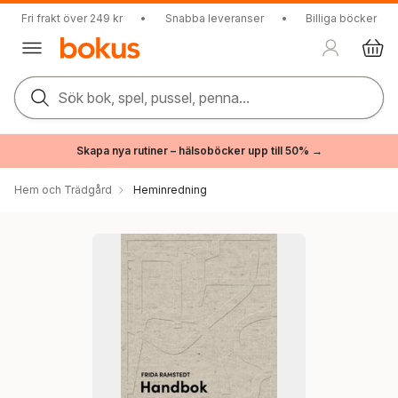
Fri frakt över 249 kr
•
Snabba leveranser
•
Billiga böcker
Sök bok, spel, pussel, penna...
Skapa nya rutiner – hälsoböcker upp till 50% →
Hem och Trädgård
Heminredning