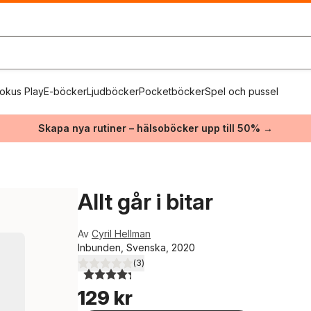
okus Play
E-böcker
Ljudböcker
Pocketböcker
Spel och pussel
Skapa nya rutiner – hälsoböcker upp till 50% →
Allt går i bitar
Av
Cyril Hellman
Inbunden, Svenska, 2020
(
3
)
4,3
utav 5 stjärnor. Totalt antal röster:
129 kr