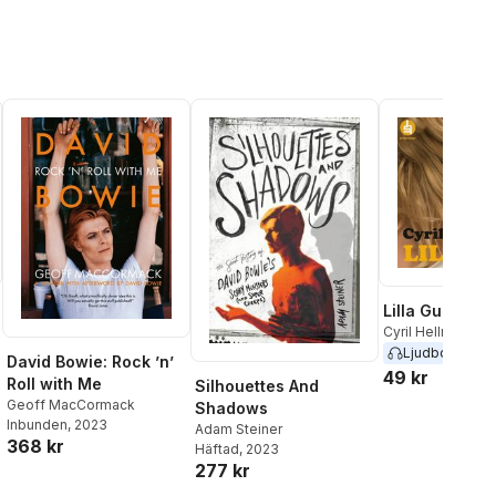
Lilla Gul
Cyril Hellman
Ljudbok
2020
David Bowie: Rock ’n’
49 kr
al röster:
Roll with Me
Silhouettes And
Geoff MacCormack
Shadows
Inbunden
, 2023
Adam Steiner
368 kr
Häftad
, 2023
277 kr