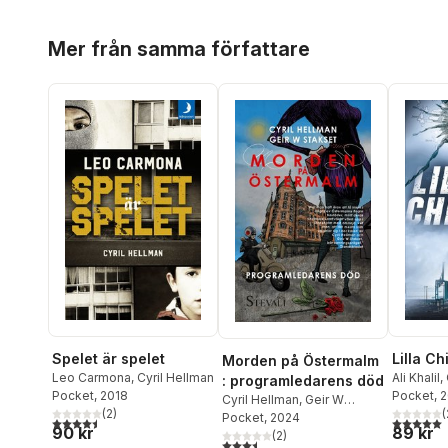
Hoppa över listan
Mer från samma författare
Spelet är spelet
Lilla C
Morden på Östermalm
Leo Carmona
,
Cyril Hellman
Ali Khalil
,
: programledarens död
Pocket
, 2018
Pocket
, 
Cyril Hellman
,
Geir W
(
2
)
(
Stakset
Pocket
, 2024
4,5
utav 5 stjärnor. Totalt antal röster:
5,0
utav 5 
90 kr
89 kr
(
2
)
3,5
utav 5 stjärnor. Totalt antal röster: