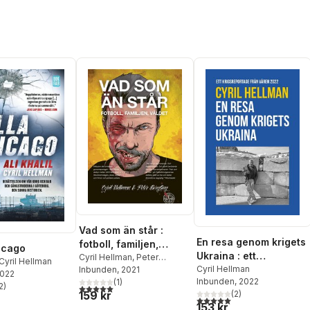
Vad som än står :
En resa genom krigets
fotboll, familjen,
hicago
Ukraina : ett
våldet
Cyril Hellman
,
Peter
Cyril Hellman
krigsreportage från
Cyril Hellman
Bergting
Inbunden
, 2021
2022
Inbunden
, 2022
(
1
)
våren 2022
2
)
5,0
utav 5 stjärnor. Totalt antal röster:
stjärnor. Totalt antal röster:
(
2
)
159 kr
5,0
utav 5 stjärnor. Totalt ant
153 kr