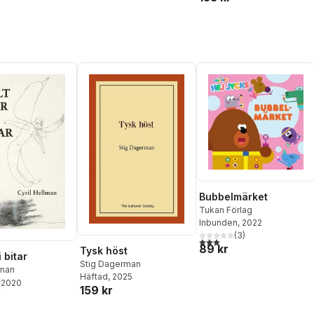
Bubbelmärket
Tukan Förlag
Inbunden
, 2022
(
3
)
3,0
utav 5 stjärnor. Totalt ant
89 kr
Tysk höst
i bitar
Stig Dagerman
lman
Häftad
, 2025
2020
159 kr