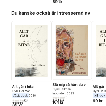
89 kr
Hoppa över listan
Du kanske också är intresserad av
Slå mig så hårt du vill
Allt går i bitar
Allt går 
Cyril Hellman
Cyril Hellman
Cyril Hel
Inbunden
, 2023
Ljudbok
2020
E-bok
(
1
)
5,0
utav 5 stjärnor. Totalt antal röster:
99 kr
(
2
)
164 kr
4,5
utav 5 stjärnor. Totalt antal röster:
89 kr