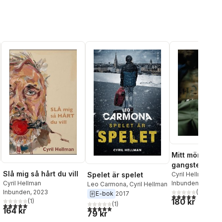
Mitt mörka hjär
gangstern oc
Slå mig så hårt du vill
reportern
Cyril Hellman
Spelet är spelet
Inbunden
, 2011
Cyril Hellman
Leo Carmona
,
Cyril Hellman
(
2
)
Inbunden
, 2023
E-bok
2017
5,0
utav 5 stjärnor.
180 kr
(
1
)
(
1
)
5,0
utav 5 stjärnor. Totalt antal röster:
5,0
utav 5 stjärnor. Totalt antal röster:
164 kr
79 kr
al röster: