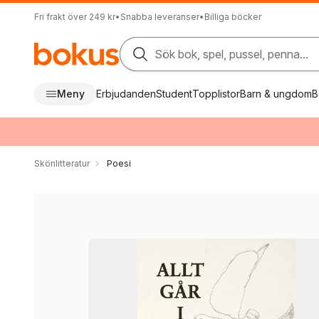
Fri frakt över 249 kr
•
Snabba leveranser
•
Billiga böcker
Sök bok, spel, pussel, penna...
Meny
Erbjudanden
Student
Topplistor
Barn & ungdom
B
Skönlitteratur
Poesi