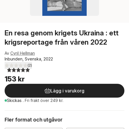
En resa genom krigets Ukraina : ett
krigsreportage från våren 2022
Av
Cyril Hellman
Inbunden, Svenska, 2022
(
2
)
5,0
utav 5 stjärnor. Totalt antal röster:
153 kr
Lägg i varukorg
Skickas
.
Fri frakt över 249 kr.
Fler format och utgåvor