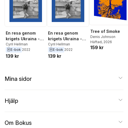
Tree of Smoke
En resa genom
En resa genom
Denis Johnson
krigets Ukraina -
krigets Ukraina -
Häftad
, 2026
Ett krigsreportage
Cyril Hellman
Ett krigsreportage
Cyril Hellman
159 kr
E-bok
2022
E-bok
2022
från våren 2022
från våren 2022
139 kr
139 kr
Mina sidor
Hjälp
Om Bokus