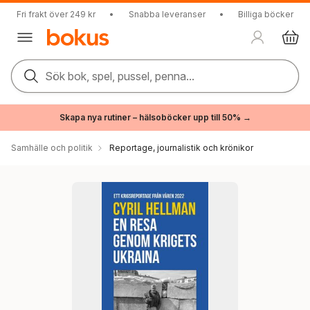
Fri frakt över 249 kr
•
Snabba leveranser
•
Billiga böcker
Sök bok, spel, pussel, penna...
Skapa nya rutiner – hälsoböcker upp till 50% →
Samhälle och politik
Reportage, journalistik och krönikor