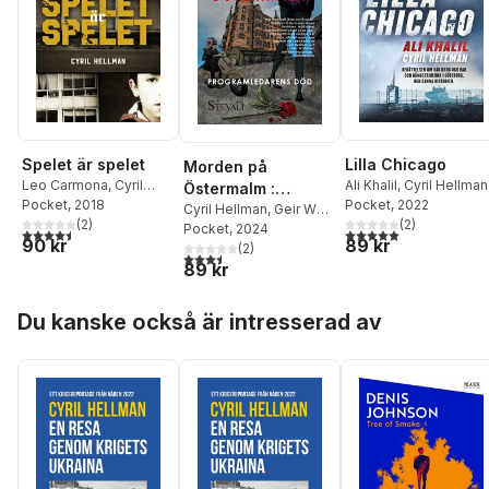
Spelet är spelet
Lilla Chicago
Morden på
Leo Carmona
,
Cyril
Ali Khalil
,
Cyril Hellman
Östermalm :
Hellman
Pocket
, 2018
Pocket
, 2022
programledarens
Cyril Hellman
,
Geir W
(
2
)
(
2
)
Stakset
Pocket
, 2024
död
4,5
utav 5 stjärnor. Totalt antal röster:
5,0
utav 5 stjärnor. Tota
90 kr
89 kr
(
2
)
3,5
utav 5 stjärnor. Totalt antal röster:
89 kr
Hoppa över listan
Du kanske också är intresserad av