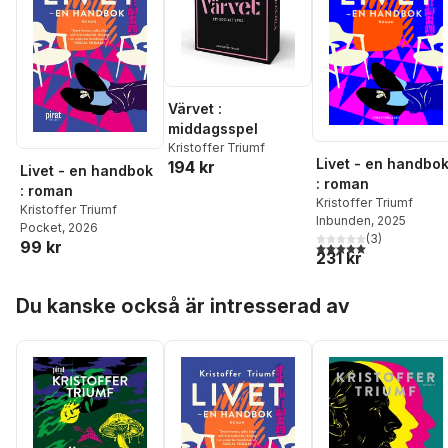
Värvet :
middagsspel
Kristoffer Triumf
Livet - en handbo
194 kr
Livet - en handbok
: roman
: roman
Kristoffer Triumf
Kristoffer Triumf
Inbunden
, 2025
Pocket
, 2026
(
3
)
99 kr
5,0
utav 5 stjärnor. Tota
231 kr
Hoppa över listan
Du kanske också är intresserad av