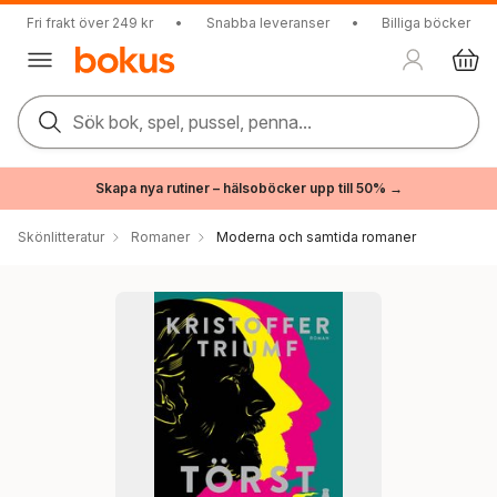
Fri frakt över 249 kr
•
Snabba leveranser
•
Billiga böcker
Sök bok, spel, pussel, penna...
Skapa nya rutiner – hälsoböcker upp till 50% →
Skönlitteratur
Romaner
Moderna och samtida romaner