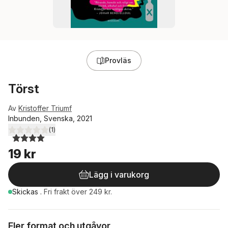
Provläs
Törst
Av
Kristoffer Triumf
Inbunden, Svenska, 2021
(
1
)
4,0
utav 5 stjärnor. Totalt antal röster:
19 kr
Lägg i varukorg
Skickas
.
Fri frakt över 249 kr.
Fler format och utgåvor