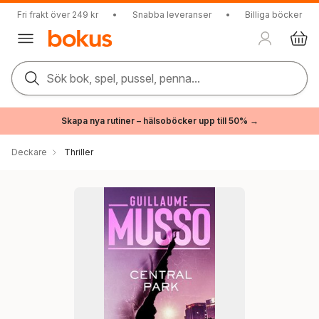
Fri frakt över 249 kr
•
Snabba leveranser
•
Billiga böcker
Sök bok, spel, pussel, penna...
Skapa nya rutiner – hälsoböcker upp till 50% →
Deckare
Thriller