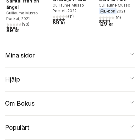
Samtal från en
Guillaume Musso
Guillaume Musso
ängel
Pocket
, 2022
E-bok
2021
Guillaume Musso
(
11
)
(
10
)
Pocket
, 2021
4,0
utav 5 stjärnor. Totalt antal röster:
3,7
utav 5 stjärnor. Tota
89 kr
129 kr
(
93
)
3,5
utav 5 stjärnor. Totalt antal röster:
89 kr
Mina sidor
Hjälp
Om Bokus
Populärt