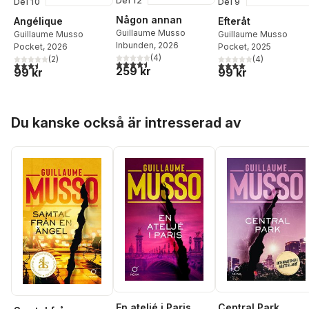
Del 12
Del 10
Del 9
Någon annan
Angélique
Efteråt
Guillaume Musso
Guillaume Musso
Guillaume Musso
Inbunden
, 2026
Pocket
, 2026
Pocket
, 2025
(
4
)
(
2
)
(
4
)
4,5
utav 5 stjärnor. Totalt antal röster:
3,5
utav 5 stjärnor. Totalt antal röster:
4,0
utav 5 stjärnor. Tota
259 kr
99 kr
99 kr
Hoppa över listan
Du kanske också är intresserad av
En ateljé i Paris
Central Park