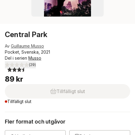
Central Park
Av
Guillaume Musso
Pocket, Svenska, 2021
Del i serien
Musso
(
29
)
3,5
utav 5 stjärnor. Totalt antal röster:
89 kr
Tillfälligt slut
Tillfälligt slut
Fler format och utgåvor