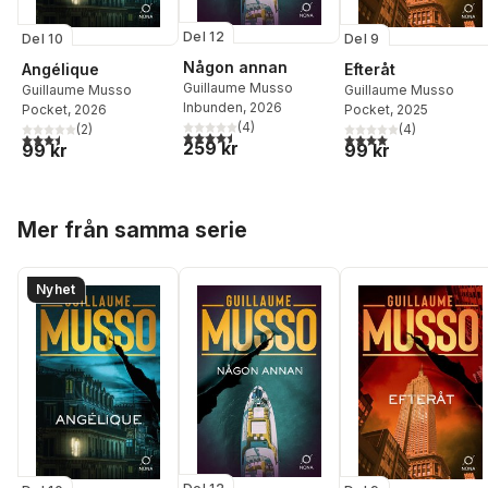
Del 12
Del 10
Del 9
Någon annan
Angélique
Efteråt
Guillaume Musso
Guillaume Musso
Guillaume Musso
Inbunden
, 2026
Pocket
, 2026
Pocket
, 2025
(
4
)
(
2
)
(
4
)
4,5
utav 5 stjärnor. Totalt antal röster:
3,5
utav 5 stjärnor. Totalt antal röster:
4,0
utav 5 stjärnor. Tota
259 kr
99 kr
99 kr
Hoppa över listan
Mer från samma serie
Nyhet