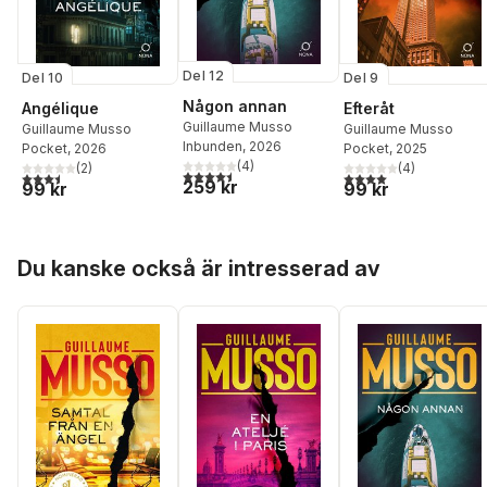
Del 12
Del 10
Del 9
Någon annan
Angélique
Efteråt
Guillaume Musso
Guillaume Musso
Guillaume Musso
Inbunden
, 2026
Pocket
, 2026
Pocket
, 2025
(
4
)
(
2
)
(
4
)
4,5
utav 5 stjärnor. Totalt antal röster:
3,5
utav 5 stjärnor. Totalt antal röster:
4,0
utav 5 stjärnor. Tota
259 kr
99 kr
99 kr
Hoppa över listan
Du kanske också är intresserad av