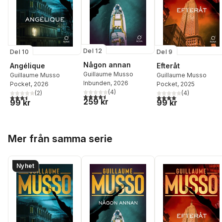
Del 12
Del 10
Del 9
Någon annan
Angélique
Efteråt
Guillaume Musso
Guillaume Musso
Guillaume Musso
Inbunden
, 2026
Pocket
, 2026
Pocket
, 2025
(
4
)
(
2
)
(
4
)
4,5
utav 5 stjärnor. Totalt antal röster:
3,5
utav 5 stjärnor. Totalt antal röster:
4,0
utav 5 stjärnor. Tota
259 kr
99 kr
99 kr
Hoppa över listan
Mer från samma serie
Nyhet