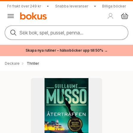
Fri frakt över 249 kr
•
Snabba leveranser
•
Billiga böcker
Sök bok, spel, pussel, penna...
Skapa nya rutiner – hälsoböcker upp till 50% →
Deckare
Thriller