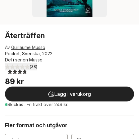
Återträffen
Av
Guillaume Musso
Pocket, Svenska, 2022
Del i serien
Musso
(
38
)
3,8
utav 5 stjärnor. Totalt antal röster:
89 kr
Lägg i varukorg
Skickas
.
Fri frakt över 249 kr.
Fler format och utgåvor