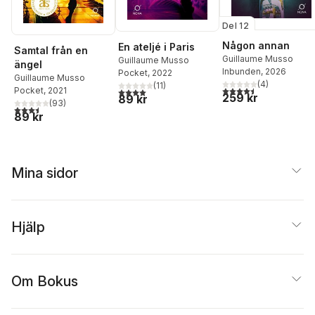
Del 12
Någon annan
En ateljé i Paris
Samtal från en
Guillaume Musso
Guillaume Musso
ängel
Inbunden
, 2026
Pocket
, 2022
Guillaume Musso
(
4
)
(
11
)
4,5
utav 5 stjärnor. Tota
Pocket
, 2021
4,0
utav 5 stjärnor. Totalt antal röster:
259 kr
89 kr
(
93
)
3,5
utav 5 stjärnor. Totalt antal röster:
89 kr
Mina sidor
Hjälp
Om Bokus