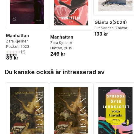
Glänta 2(2024)
Elif Sarican
,
Zhiwar
133 kr
Rashid
,
Yousif Rashid
,
Manhattan
Manhattan
Yeyha Omerî
,
Zara
Zara Kjellner
Zara Kjellner
Kjellner
,
Balsam Kara
Pocket
, 2023
Häftad
, 2019
Barzoo Eliassi
,
Dilar
(
2
)
246 kr
3,5
utav 5 stjärnor. Totalt antal röster:
Dirik
,
Sherko Bekas
,
89 kr
Djene Rhys Bajalan
,
Arazo Arif
Hoppa över listan
Du kanske också är intresserad av