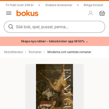
Fri frakt över 249 kr
•
Snabba leveranser
•
Billiga böcker
Sök bok, spel, pussel, penna...
Skapa nya rutiner – hälsoböcker upp till 50% →
Skönlitteratur
Romaner
Moderna och samtida romaner