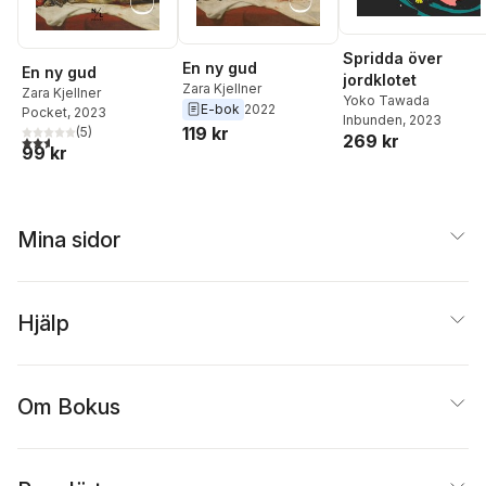
Spridda över
En ny gud
En ny gud
jordklotet
Zara Kjellner
Zara Kjellner
Yoko Tawada
E-bok
2022
Pocket
, 2023
Inbunden
, 2023
119 kr
(
5
)
269 kr
2,6
utav 5 stjärnor. Totalt antal röster:
99 kr
Mina sidor
Hjälp
Om Bokus