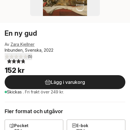
En ny gud
Av
Zara Kjellner
Inbunden, Svenska, 2022
(
5
)
3,8
utav 5 stjärnor. Totalt antal röster:
152 kr
Lägg i varukorg
Skickas
.
Fri frakt över 249 kr.
Fler format och utgåvor
Pocket
E-bok