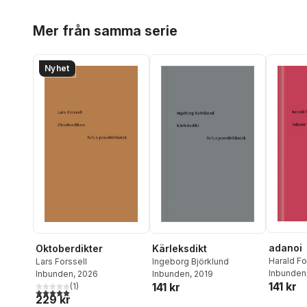
Hoppa över listan
Mer från samma serie
Nyhet
adanoi
Kärleksdikt
Oktoberdikter
Harald Fo
Ingeborg Björklund
Lars Forssell
Inbunden
Inbunden
, 2019
Inbunden
, 2026
141 kr
141 kr
(
1
)
5,0
utav 5 stjärnor. Totalt antal röster:
229 kr