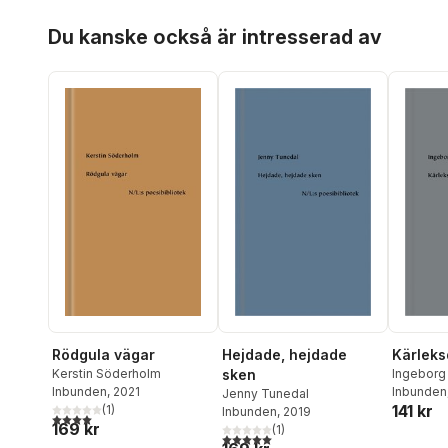
Hoppa över listan
Du kanske också är intresserad av
Rödgula vägar
Hejdade, hejdade
Kärleks
Kerstin Söderholm
sken
Ingeborg 
Inbunden
, 2021
Inbunden
Jenny Tunedal
141 kr
(
1
)
Inbunden
, 2019
4,0
utav 5 stjärnor. Totalt antal röster:
169 kr
(
1
)
5,0
utav 5 stjärnor. Totalt antal röster: