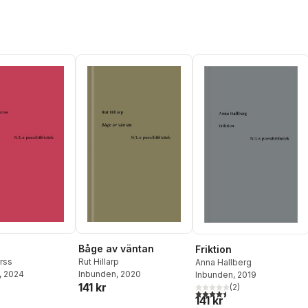
Båge av väntan
Friktion
rss
Rut Hillarp
Anna Hallberg
, 2024
Inbunden
, 2020
Inbunden
, 2019
141 kr
(
2
)
4,5
utav 5 stjärnor. Totalt ant
141 kr