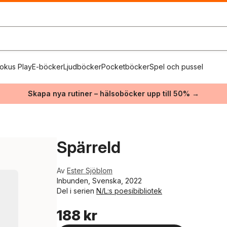
okus Play
E-böcker
Ljudböcker
Pocketböcker
Spel och pussel
Skapa nya rutiner – hälsoböcker upp till 50% →
Spärreld
Av
Ester Sjöblom
Inbunden, Svenska, 2022
Del i serien
N/L:s poesibibliotek
188 kr