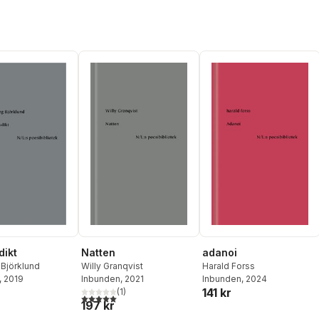
Natten
adanoi
dikt
Willy Granqvist
Harald Forss
Björklund
Inbunden
, 2021
Inbunden
, 2024
, 2019
141 kr
(
1
)
5,0
utav 5 stjärnor. Totalt antal röster:
197 kr