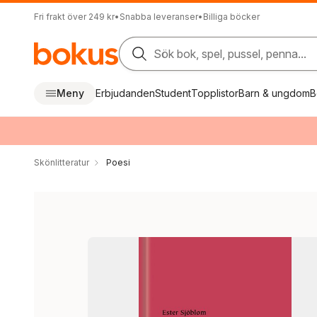
Fri frakt över 249 kr
•
Snabba leveranser
•
Billiga böcker
Sök bok, spel, pussel, penna...
Meny
Erbjudanden
Student
Topplistor
Barn & ungdom
B
Skönlitteratur
Poesi