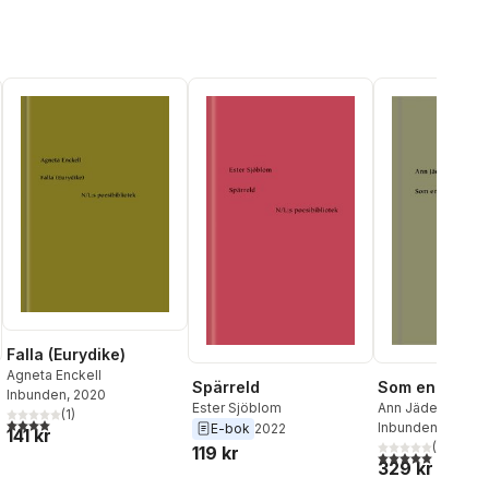
Falla (Eurydike)
Agneta Enckell
Spärreld
Som en gång v
Inbunden
, 2020
Ester Sjöblom
Ann Jäderlund
(
1
)
4,0
utav 5 stjärnor. Totalt antal röster:
Inbunden
, 2019
E-bok
2022
141 kr
(
1
)
119 kr
5,0
utav 5 stjärnor.
329 kr