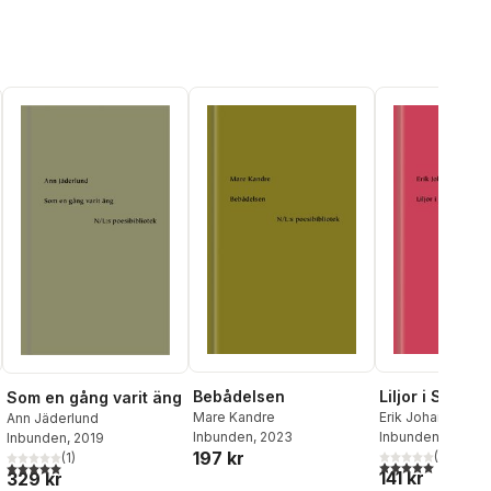
Bebådelsen
Liljor i Saron
Som en gång varit äng
Mare Kandre
Erik Johan Stagne
Ann Jäderlund
Inbunden
, 2023
Inbunden
, 2022
Inbunden
, 2019
197 kr
(
1
)
(
1
)
5,0
utav 5 stjärnor.
al röster:
5,0
utav 5 stjärnor. Totalt antal röster:
141 kr
329 kr