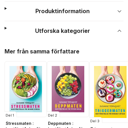
Produktinformation
Utforska kategorier
Hoppa över listan
Mer från samma författare
Del 1
Del 2
Del 3
Stressmaten :
Deppmaten :