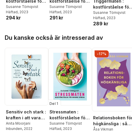
kostförståelse för
kostförståelse för
Triggermaten :
mindre stress
Susanne Törnqvist
psykisk hälsa
Susanne Törnqvist
kostförståelse för
Häftad
, 2023
Häftad
, 2023
minskat sötsug
Susanne Törnqvist
294 kr
291 kr
Häftad
, 2023
289 kr
Hoppa över listan
Du kanske också är intresserad av
-17%
Del 1
Sensitiv och stark :
Stressmaten :
Relationsboken fö
kraften i att vara
kostförståelse för
högkänsliga : så
inkännande i en allt
Anita Moorjani
mindre stress
Susanne Törnqvist
Inbunden
, 2022
Häftad
, 2023
får du som
Åsa Vikman
hårdare värld