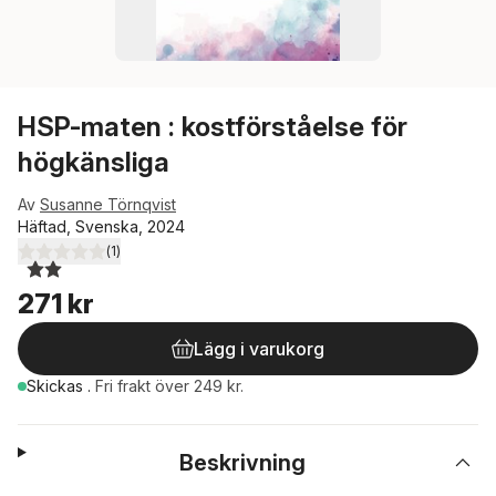
HSP-maten : kostförståelse för
högkänsliga
Av
Susanne Törnqvist
Häftad, Svenska, 2024
(
1
)
2,0
utav 5 stjärnor. Totalt antal röster:
271 kr
Lägg i varukorg
Skickas
.
Fri frakt över 249 kr.
Beskrivning