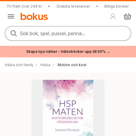
Fri frakt över 249 kr
•
Snabba leveranser
•
Billiga böcker
Sök bok, spel, pussel, penna...
Skapa nya rutiner – hälsoböcker upp till 50% →
Hälsa och familj
Hälsa
Motion och kost