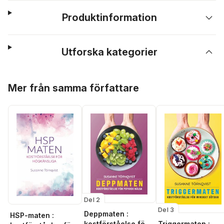
Produktinformation
Utforska kategorier
Hoppa över listan
Mer från samma författare
Del 2
Del 3
Deppmaten :
HSP-maten :
kostförståelse för
Triggermaten :