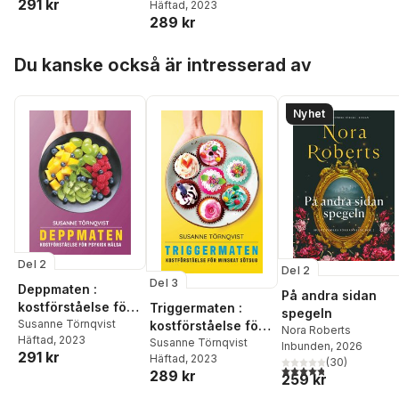
291 kr
Häftad
, 2023
289 kr
Hoppa över listan
Du kanske också är intresserad av
Nyhet
Del 2
Del 2
Del 3
Deppmaten :
På andra sidan
kostförståelse för
Triggermaten :
spegeln
psykisk hälsa
Susanne Törnqvist
kostförståelse för
Nora Roberts
Häftad
, 2023
minskat sötsug
Susanne Törnqvist
Inbunden
, 2026
291 kr
Häftad
, 2023
(
30
)
4,8
utav 5 stjärnor. Tota
289 kr
259 kr