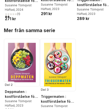
kostförståelse för
psykisk hälsa
Susanne Törnqvist
kostförståelse för
högkänsliga
Susanne Törnqvist
Häftad
, 2023
minskat sötsug
Susanne Törnqvist
Häftad
, 2024
291 kr
Häftad
, 2023
(
1
)
2,0
utav 5 stjärnor. Totalt antal röster:
289 kr
271 kr
Hoppa över listan
Mer från samma serie
Del 2
Del 3
Deppmaten :
kostförståelse för
Triggermaten :
psykisk hälsa
Susanne Törnqvist
kostförståelse för
Häftad
, 2023
minskat sötsug
Susanne Törnqvist