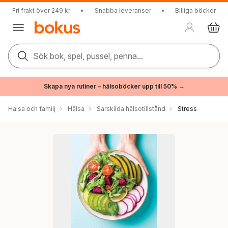
Fri frakt över 249 kr
•
Snabba leveranser
•
Billiga böcker
Sök bok, spel, pussel, penna...
Skapa nya rutiner – hälsoböcker upp till 50% →
Hälsa och familj
Hälsa
Särskilda hälsotillstånd
Stress