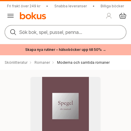
Fri frakt över 249 kr
•
Snabba leveranser
•
Billiga böcker
Sök bok, spel, pussel, penna...
Skapa nya rutiner – hälsoböcker upp till 50% →
Skönlitteratur
Romaner
Moderna och samtida romaner