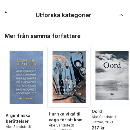
Utforska kategorier
Hoppa över listan
Mer från samma författare
Oord
Hur ska vi gå till
Argentinska
Åke Sandstedt
väga för att komma
berättelser
Häftad
, 2021
till tals med oss
Åke Sandstedt
Åke Sandstedt
217 kr