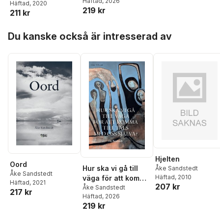
Häftad
, 2026
själva?
Häftad
, 2020
219 kr
211 kr
Hoppa över listan
Du kanske också är intresserad av
Hjelten
Oord
Hur ska vi gå till
Åke Sandstedt
Åke Sandstedt
Häftad
, 2010
väga för att komma
Häftad
, 2021
207 kr
till tals med oss
Åke Sandstedt
217 kr
Häftad
, 2026
själva?
219 kr