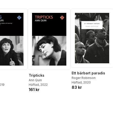
Ett bärbart paradis
Tripticks
Roger Robinson
Ann Quin
Häftad
, 2020
2019
Häftad
, 2022
83 kr
161 kr