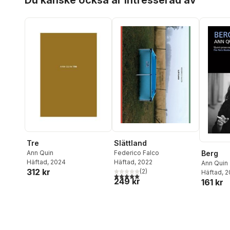
Tre
Slättland
Berg
Ann Quin
Federico Falco
Häftad
, 2024
Häftad
, 2022
Ann Quin
312 kr
(
2
)
Häftad
, 
5,0
utav 5 stjärnor. Totalt antal röster:
249 kr
161 kr