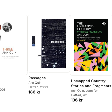
Passages
Unmapped Country:
Ann Quin
Stories and Fragments
Häftad
, 2003
2006
Ann Quin
,
Jennifer
186 kr
Hodgson
Häftad
, 2018
136 kr