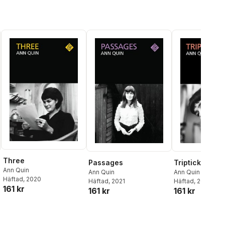
Three
Passages
Tripticks
Ann Quin
Ann Quin
Ann Quin
Häftad
, 2020
Häftad
, 2021
Häftad
, 2022
161 kr
161 kr
161 kr