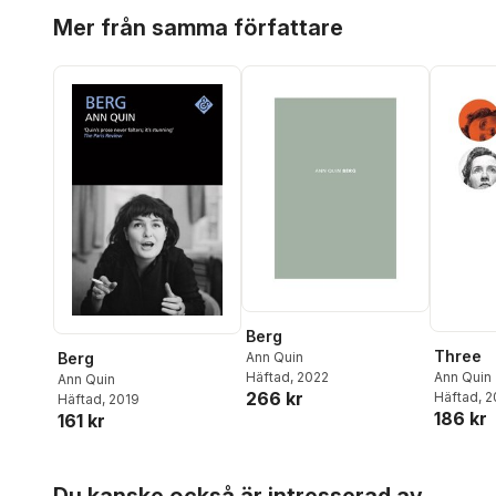
Hoppa över listan
Mer från samma författare
Berg
Three
Berg
Ann Quin
Ann Quin
Häftad
, 2022
Ann Quin
266 kr
Häftad
, 
Häftad
, 2019
186 kr
161 kr
Hoppa över listan
Du kanske också är intresserad av