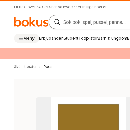
Fri frakt över 249 kr
•
Snabba leveranser
•
Billiga böcker
Sök bok, spel, pussel, penna...
Meny
Erbjudanden
Student
Topplistor
Barn & ungdom
B
Skönlitteratur
Poesi