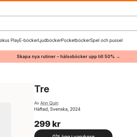
okus Play
E-böcker
Ljudböcker
Pocketböcker
Spel och pussel
Skapa nya rutiner – hälsoböcker upp till 50% →
Tre
Av
Ann Quin
Häftad, Svenska, 2024
299 kr
Lägg i varukorg