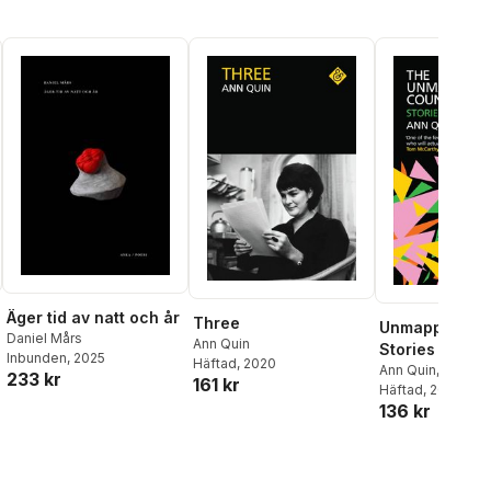
Äger tid av natt och år
Three
Unmapped Cou
Daniel Mårs
Ann Quin
Stories and F
Inbunden
, 2025
Häftad
, 2020
Ann Quin
,
Jennife
233 kr
161 kr
Hodgson
Häftad
, 2018
136 kr