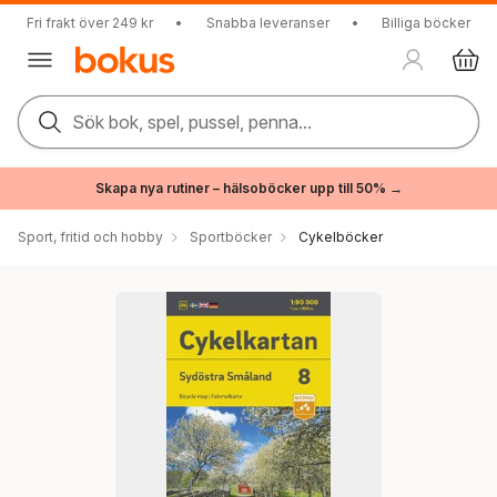
Fri frakt över 249 kr
•
Snabba leveranser
•
Billiga böcker
Sök bok, spel, pussel, penna...
Skapa nya rutiner – hälsoböcker upp till 50% →
Sport, fritid och hobby
Sportböcker
Cykelböcker