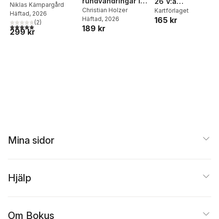
rundvandringar i
26 V:a
Niklas Kämpargård
Småland
Christian Holzer
Mälaren/Hjälmare
Kartförlaget
Häftad
, 2026
Häftad
, 2026
165 kr
2023-2025
(
2
)
5,0
utav 5 stjärnor. Totalt antal röster:
189 kr
299 kr
Mina sidor
Hjälp
Om Bokus