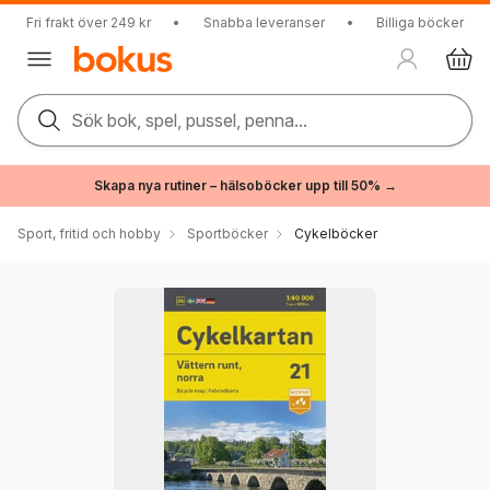
Fri frakt över 249 kr
•
Snabba leveranser
•
Billiga böcker
Sök bok, spel, pussel, penna...
Skapa nya rutiner – hälsoböcker upp till 50% →
Sport, fritid och hobby
Sportböcker
Cykelböcker