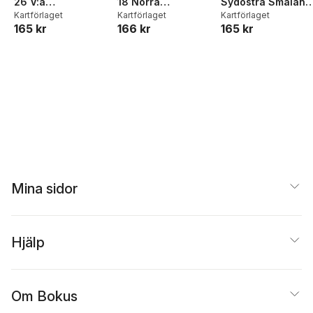
26 V:a
18 Norra
Sydöstra Småland
Mälaren/Hjälmaren
Kartförlaget
Västergötland
Kartförlaget
2023-2025
Kartförlaget
165 kr
166 kr
165 kr
2023-2025
2023-2025
Mina sidor
Hjälp
Om Bokus