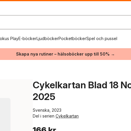
okus Play
E-böcker
Ljudböcker
Pocketböcker
Spel och pussel
Skapa nya rutiner – hälsoböcker upp till 50% →
Cykelkartan Blad 18 N
2025
Svenska, 2023
Del i serien
Cykelkartan
166 kr