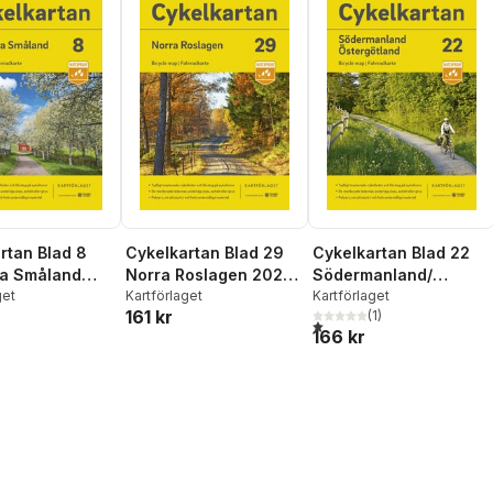
rtan Blad 8
Cykelkartan Blad 29
Cykelkartan Blad 22
ra Småland
Norra Roslagen 2023-
Södermanland/
025
get
2025
Kartförlaget
Östergötland 2023-
Kartförlaget
161 kr
(
1
)
2025
1,0
utav 5 stjärnor. Totalt anta
166 kr