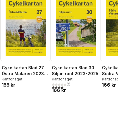
Cykelkartan Blad 27
Cykelkartan Blad 30
Cykelkartan B
Östra Mälaren 2023-
Siljan runt 2023-2025
Södra Västerg
2025
Kartförlaget
Kartförlaget
2023-2025
Kartförlaget
155 kr
166 kr
(
1
)
l röster:
4,0
utav 5 stjärnor. Totalt antal röster:
166 kr