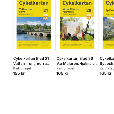
Cykelkartan Blad 21
Cykelkartan Blad 26
Cykelka
Vättern runt, norra
V:a Mälaren/Hjälmaren
Sydöst
delen 2023-2025
Kartförlaget
2023-2025
Kartförlaget
2023-2
Kartförla
155 kr
165 kr
165 kr