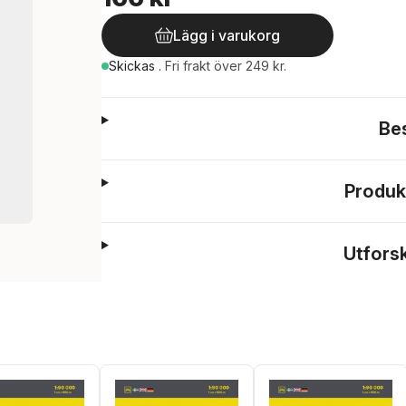
Lägg i varukorg
Skickas
.
Fri frakt över 249 kr.
Be
Produk
Utfors