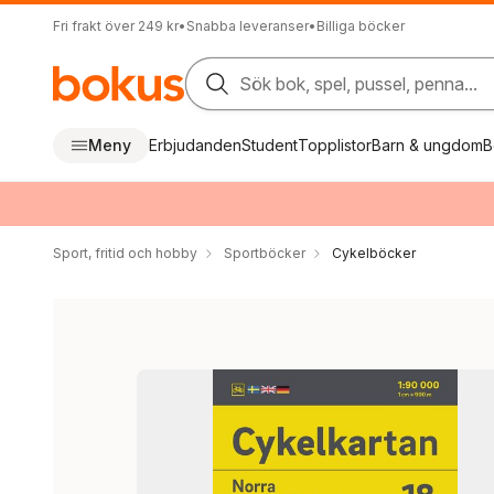
Fri frakt över 249 kr
•
Snabba leveranser
•
Billiga böcker
Sök bok, spel, pussel, penna...
Meny
Erbjudanden
Student
Topplistor
Barn & ungdom
B
Sport, fritid och hobby
Sportböcker
Cykelböcker