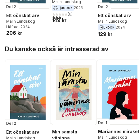
Malin Lundskog
Del 2
Del 2
Ljudbok
2025
(
6
)
Ett oönskat arv
Ett oönskat arv
3,3
utav 5 stjärnor. Totalt antal röster:
149 kr
Malin Lundskog
Malin Lundskog
Häftad
, 2024
E-bok
2024
206 kr
129 kr
Hoppa över listan
Du kanske också är intresserad av
Del 1
Del 2
Mariannes mirakel
Min sämsta
Ett oönskat arv
Malin Lundskog
väninna
Malin Lundskog