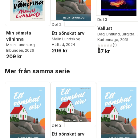
Del 3
Del 2
Vällust
Min sämsta
Ett oönskat arv
Dag Öhrlund
,
Birgitta
väninna
Malin Lundskog
Backlund
Kartonnage
,
Catrine
, 2015
Häftad
, 2024
Malin Lundskog
Tollström
(
1
,
)
Dag Sandah
1,0
utav 5 stjärnor. Total
206 kr
Inbunden
, 2026
87 kr
Lars-Göran
209 kr
Halvdansson
,
Cornelia
Södergren
,
Anneli
Hoppa över listan
Stålberg
,
Malin
Mer från samma serie
Lundskog
,
Gunnel
Saric
,
Jenny
Jacobsson
,
Jessika
Nilsson
,
Carina Cefa
Öhrlund
,
Per Berg
,
Mirjam Lindahl
,
Anna
Wahlgren
,
Stefan
Wallner
,
Cecilie Östby
,
Jessika Devert
,
Carina
Aynsley
,
Michael Burli
Del 2
Ulrika Alenfelt
,
Jan
Ett oönskat arv
Björkman
,
Emelie Str