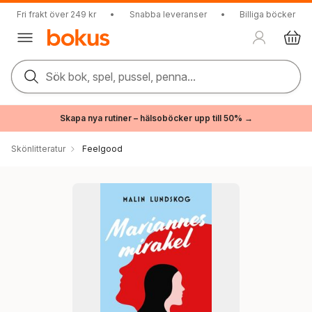
Fri frakt över 249 kr
•
Snabba leveranser
•
Billiga böcker
Sök bok, spel, pussel, penna...
Skapa nya rutiner – hälsoböcker upp till 50% →
Skönlitteratur
Feelgood