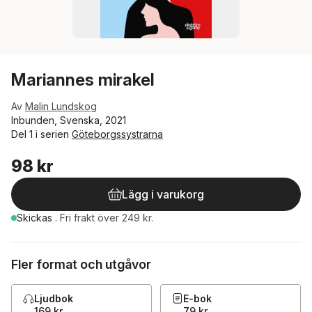
Mariannes mirakel
Av
Malin Lundskog
Inbunden, Svenska, 2021
Del 1 i serien
Göteborgssystrarna
98 kr
Lägg i varukorg
Skickas
.
Fri frakt över 249 kr.
Fler format och utgåvor
Ljudbok
E-bok
169 kr
79 kr