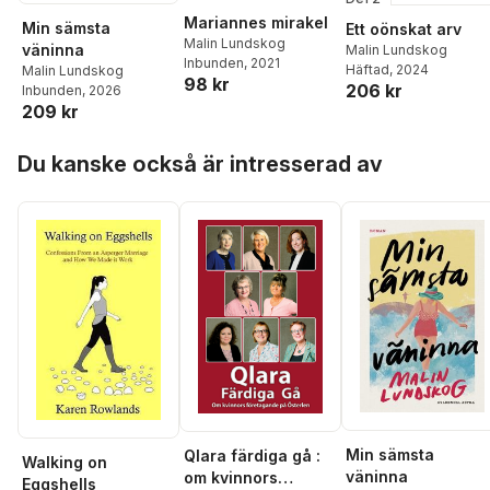
Mariannes mirakel
Min sämsta
Ett oönskat arv
Malin Lundskog
väninna
Malin Lundskog
Inbunden
, 2021
Häftad
, 2024
Malin Lundskog
98 kr
206 kr
Inbunden
, 2026
209 kr
Hoppa över listan
Du kanske också är intresserad av
Min sämsta
Qlara färdiga gå :
Walking on
väninna
om kvinnors
Eggshells