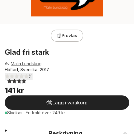
Provläs
Glad fri stark
Av
Malin Lundskog
Häftad, Svenska, 2017
(
1
)
4,0
utav 5 stjärnor. Totalt antal röster:
141 kr
Lägg i varukorg
Skickas
.
Fri frakt över 249 kr.
Beskrivning