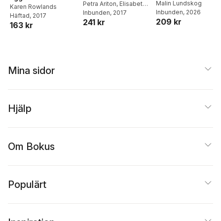
Malin Lundskog
företagande på
Petra Ariton
,
Elisabet
Karen Rowlands
Inbunden
, 2026
Dahlqvist
Inbunden
,
, 2017
Gaby
Österlen
Häftad
, 2017
209 kr
241 kr
Gummesson
,
Cecilia
163 kr
Granquist Dahmén
,
Anette Harbo
,
Lena
Johnson
,
Linda
Ohlsson
,
Annette
Rydberg
,
Ylva
Mina sidor
Stockelberg
Hjälp
Om Bokus
Populärt