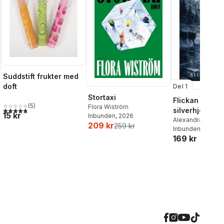
Suddstift frukter med
doft
Del 1
Stortaxi
Flickan och
(
5
)
Flora Wiström
4,8
utav 5 stjärnor. Totalt antal röster:
silverhjorten
15 kr
Inbunden
, 2026
Alexandra Bring
209 kr
259 kr
Inbunden
, 2026
169 kr