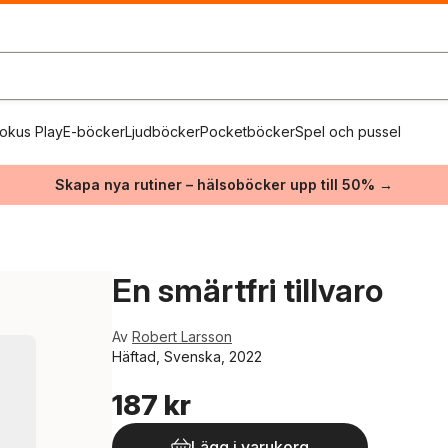
okus Play
E-böcker
Ljudböcker
Pocketböcker
Spel och pussel
Skapa nya rutiner – hälsoböcker upp till 50% →
En smärtfri tillvaro
Av
Robert Larsson
Häftad, Svenska, 2022
187 kr
Lägg i varukorg