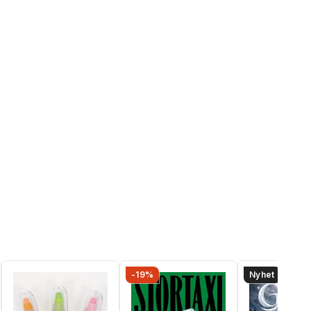
-19%
Nyhet