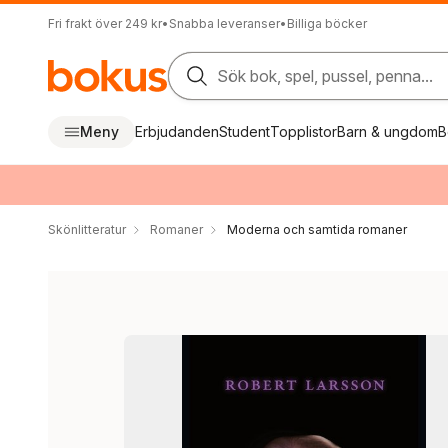
Fri frakt över 249 kr
•
Snabba leveranser
•
Billiga böcker
Sök bok, spel, pussel, penna...
Meny
Erbjudanden
Student
Topplistor
Barn & ungdom
B
Skönlitteratur
Romaner
Moderna och samtida romaner