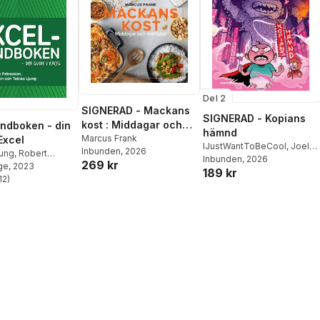
Del 2
SIGNERAD - Mackans
SIGNERAD - Kopians
kost : Middagar och
ndboken - din
hämnd
matlådor
Marcus Frank
Excel
IJustWantToBeCool
,
Joel
Inbunden
, 2026
jung
,
Robert
Adolphson
Inbunden
, 2026
,
Emil Ejdemo
269 kr
ge
Anna-Karin
, 2023
189 kr
Beer
,
Victor Beer
n
12
)
stjärnor. Totalt antal röster: