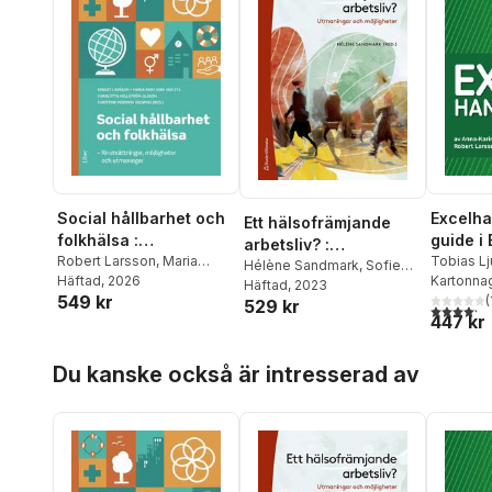
Social hållbarhet och
Excelha
Ett hälsofrämjande
folkhälsa :
guide i 
arbetsliv? :
förutsättningar,
Robert Larsson
,
Maria
Tobias L
utmaningar och
Hélène Sandmark
,
Sofie
Norfjord van Zyl
Häftad
, 2026
,
Charlotta
Larsson
Kartonna
,
möjligheter och
Bjärntoft
Häftad
, 2023
,
Gisela
möjligheter
549 kr
Hellström-Olsson
,
Petrusso
(
529 kr
Bäcklander
,
Robert
utmaningar
4,2
utav 5 
447 kr
Christine Persson Osowski
Larsson
,
Gabriella Nilsson
,
Kristina Palm
,
Michael
Hoppa över listan
Rosander
,
Calle
Du kanske också är intresserad av
Rosengren
,
Maria
Steinberg