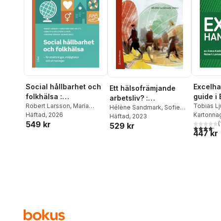
Social hållbarhet och
Excelha
Ett hälsofrämjande
folkhälsa :
guide i 
arbetsliv? :
förutsättningar,
Robert Larsson
,
Maria
Tobias L
utmaningar och
Hélène Sandmark
,
Sofie
Norfjord van Zyl
Häftad
, 2026
,
Charlotta
Larsson
Kartonna
,
möjligheter och
Bjärntoft
Häftad
, 2023
,
Gisela
möjligheter
549 kr
Hellström-Olsson
,
Petrusso
(
529 kr
Bäcklander
,
Robert
utmaningar
4,2
utav 5 
447 kr
Christine Persson Osowski
Larsson
,
Gabriella Nilsson
,
Kristina Palm
,
Michael
Rosander
,
Calle
Rosengren
,
Maria
Steinberg