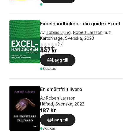
Excelhandboken - din guide i Excel
Av
Tobias Ljung
,
Robert Larsson
m. fl.
Kartonnage, Svenska, 2023
(
12
)
4,2
utav 5 stjärnor. Totalt antal röster:
447 kr
Lägg till
Skickas
En smärtfri tillvaro
Av
Robert Larsson
Häftad, Svenska, 2022
187 kr
Lägg till
Skickas