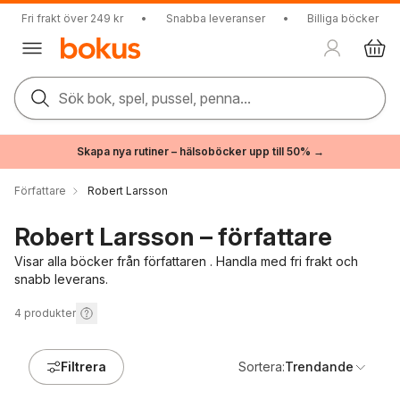
Fri frakt över 249 kr
•
Snabba leveranser
•
Billiga böcker
Sök bok, spel, pussel, penna...
Skapa nya rutiner – hälsoböcker upp till 50% →
Författare
Robert Larsson
Robert Larsson – författare
Visar alla böcker från författaren . Handla med fri frakt och
snabb leverans.
4
produkter
Filtrera
Sortera:
Trendande