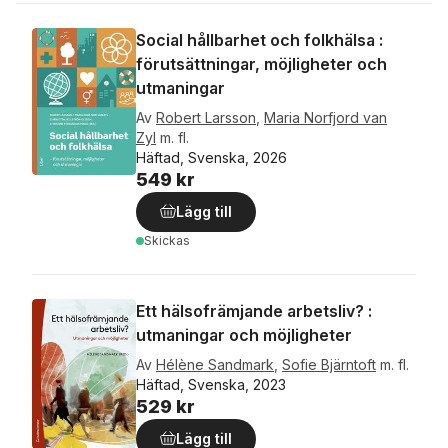
Social hållbarhet och folkhälsa :
förutsättningar, möjligheter och
utmaningar
Av
Robert Larsson
,
Maria Norfjord van
Zyl
m. fl.
Häftad, Svenska, 2026
549 kr
Lägg till
Skickas
Ett hälsofrämjande arbetsliv? :
utmaningar och möjligheter
Av
Hélène Sandmark
,
Sofie Bjärntoft
m. fl.
Häftad, Svenska, 2023
529 kr
Lägg till