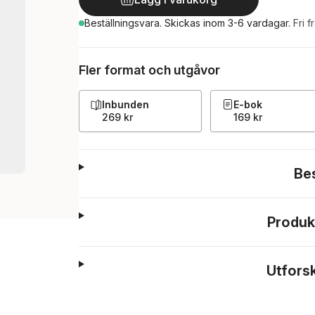
Beställningsvara.
Skickas
inom 3-6 vardagar
.
Fri f
Fler format och utgåvor
Inbunden
E-bok
269 kr
169 kr
Be
Produk
Utfors