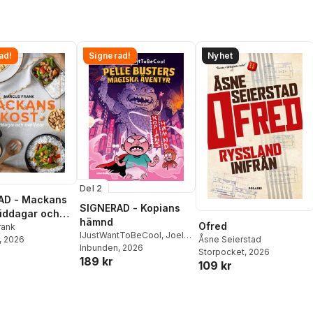
ad!
Signerad!
Nyhet
Del 2
AD - Mackans
SIGNERAD - Kopians
Middagar och
hämnd
Ofred
r
rank
IJustWantToBeCool
,
Joel
, 2026
Åsne Seierstad
Adolphson
Inbunden
, 2026
,
Emil Ejdemo
Storpocket
, 2026
189 kr
Beer
,
Victor Beer
109 kr