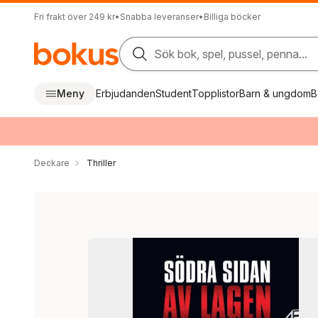
Fri frakt över 249 kr
•
Snabba leveranser
•
Billiga böcker
Sök bok, spel, pussel, penna...
Meny
Erbjudanden
Student
Topplistor
Barn & ungdom
B
Deckare
Thriller