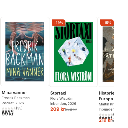
-19%
-15%
Mina vänner
Stortaxi
Historiens åte
Fredrik Backman
Flora Wiström
Europa och
Pocket
, 2026
Inbunden
, 2026
världsordning
Martin Kragh
(
35
)
209 kr
259 kr
Inbunden
, 2025
sammanbrott
4,3
utav 5 stjärnor. Totalt antal röster:
99 kr
(
33
)
4,6
utav 5 stjärnor
219 kr
259 kr