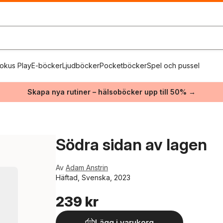
okus Play
E-böcker
Ljudböcker
Pocketböcker
Spel och pussel
Skapa nya rutiner – hälsoböcker upp till 50% →
Södra sidan av lagen
Av
Adam Anstrin
Häftad, Svenska, 2023
239 kr
Lägg i varukorg