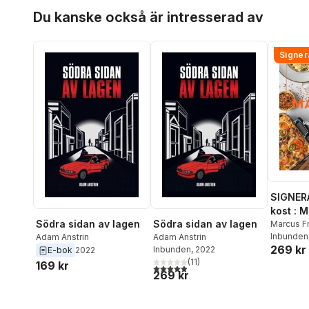
Hoppa över listan
Du kanske också är intresserad av
Signer
SIGNER
kost : 
Södra sidan av lagen
Södra sidan av lagen
matlådo
Marcus F
Inbunden
Adam Anstrin
Adam Anstrin
269 kr
Inbunden
, 2022
E-bok
2022
(
11
)
169 kr
4,9
utav 5 stjärnor. Totalt antal röster:
269 kr