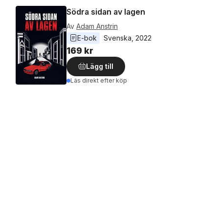
Södra sidan av lagen
Av
Adam Anstrin
E-bok
Svenska
, 
2022
169 kr
Lägg till
Läs direkt efter köp