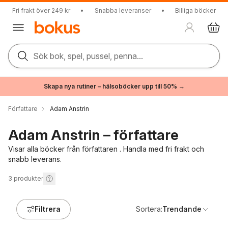
Fri frakt över 249 kr
•
Snabba leveranser
•
Billiga böcker
Sök bok, spel, pussel, penna...
Skapa nya rutiner – hälsoböcker upp till 50% →
Författare
Adam Anstrin
Adam Anstrin – författare
Visar alla böcker från författaren . Handla med fri frakt och
snabb leverans.
3
produkter
Filtrera
Sortera:
Trendande