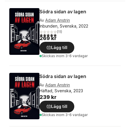
Södra sidan av lagen
Av
Adam Anstrin
Inbunden, Svenska, 2022
(
11
)
4,9
utav 5 stjärnor. Totalt antal röster:
269 kr
Lägg till
Skickas
inom 3-6 vardagar
Södra sidan av lagen
Av
Adam Anstrin
Häftad, Svenska, 2023
239 kr
Lägg till
Skickas
inom 3-6 vardagar