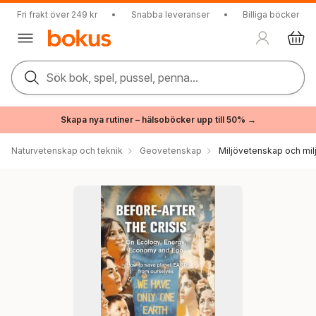
Fri frakt över 249 kr
•
Snabba leveranser
•
Billiga böcker
Sök bok, spel, pussel, penna...
Skapa nya rutiner – hälsoböcker upp till 50% →
Naturvetenskap och teknik
Geovetenskap
Miljövetenskap och milj