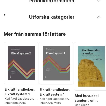
Produktinformation
Utforska kategorier
Hoppa över listan
Mer från samma författare
Elkrafthandboken.
Elkrafthandboken.
Elkraftsystem 2
Elkraftsystem 1
Med huvudet i
Karl Axel Jacobsson
,
Karl Axel Jacobsson
,
sanden : en
Stig Lidström
Inbunden
, 2016
,
Carl
Stig Lidström
Inbunden
, 2016
,
Carl
grävande
Carl Öhlén