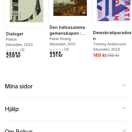
Den hälsosamma
Demokratiparadox
gemenskapen :
Dialoger
n
med människor,
Peter Strang
Platon
Tommy Andersson
Inbunden
, 2021
djur, naturen och
Inbunden
, 2023
Inbunden
, 2023
(
3
)
(
1
)
något större
4,0
utav 5 stjärnor. Totalt antal röster:
5,0
utav 5 stjärnor. Totalt antal röster:
149 kr
231 kr
265 kr
259 kr
Mina sidor
Hjälp
Om Bokus