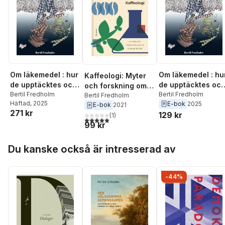
Om läkemedel : hur
Om läkemedel : hu
Kaffeologi: Myter
de upptäcktes och
de upptäcktes oc
och forskning om
fungerar
Bertil Fredholm
fungerar
Bertil Fredholm
en älskad dryck
Bertil Fredholm
Häftad
, 2025
E-bok
2025
E-bok
2021
271 kr
129 kr
(
1
)
5,0
utav 5 stjärnor. Totalt antal röster:
99 kr
Hoppa över listan
Du kanske också är intresserad av
-44%