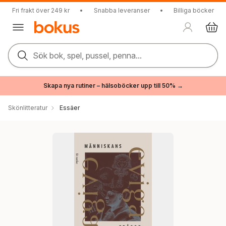
Fri frakt över 249 kr
•
Snabba leveranser
•
Billiga böcker
Sök bok, spel, pussel, penna...
Skapa nya rutiner – hälsoböcker upp till 50% →
Skönlitteratur
Essäer