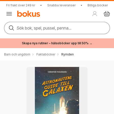
Fri frakt över 249 kr
•
Snabba leveranser
•
Billiga böcker
Sök bok, spel, pussel, penna...
Skapa nya rutiner – hälsoböcker upp till 50% →
Barn och ungdom
Faktaböcker
Rymden