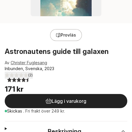
Provläs
Astronautens guide till galaxen
Av
Christer Fuglesang
Inbunden, Svenska, 2023
(
2
)
4,5
utav 5 stjärnor. Totalt antal röster:
171 kr
Lägg i varukorg
Skickas
.
Fri frakt över 249 kr.
Beskrivning