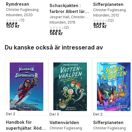
Rymdresan
Sifferplaneten
Schackjakten :
Christer Fuglesang
Christer Fuglesang
farbror Albert lär
Inbunden
, 2020
Inbunden
, 2012
dig det historiska
Jesper Hall
,
Christer
(
1
)
(
12
)
Fuglesang
Inbunden
, 2015
4,0
utav 5 stjärnor. Totalt antal röster:
spelet
4,3
utav 5 stjärnor. Tota
150 kr
150 kr
(
2
)
4,0
utav 5 stjärnor. Totalt antal röster:
144 kr
Hoppa över listan
Du kanske också är intresserad av
Del 2
Del 3
Del 2
Handbok för
Vattenvärlden
Sifferplaneten
superhjältar. Röda
Christer Fuglesang
Christer Fuglesang