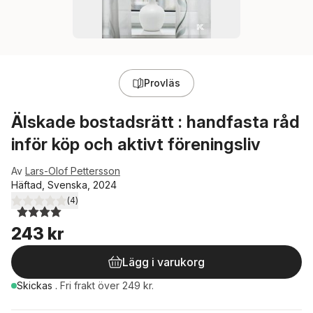
Provläs
Älskade bostadsrätt : handfasta råd
inför köp och aktivt föreningsliv
Av
Lars-Olof Pettersson
Häftad, Svenska, 2024
(
4
)
4,0
utav 5 stjärnor. Totalt antal röster:
243 kr
Lägg i varukorg
Skickas
.
Fri frakt över 249 kr.