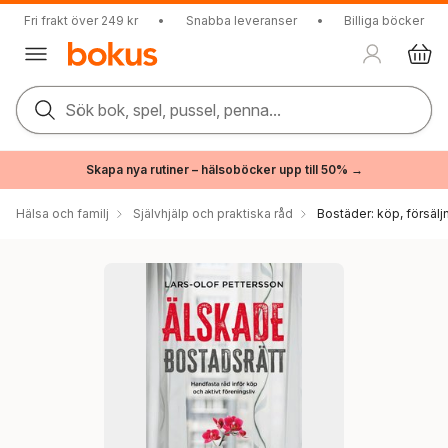
Fri frakt över 249 kr
•
Snabba leveranser
•
Billiga böcker
Sök bok, spel, pussel, penna...
Skapa nya rutiner – hälsoböcker upp till 50% →
Hälsa och familj
Självhjälp och praktiska råd
Bostäder: köp, försälj