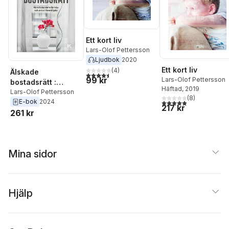
Ett kort liv
Lars-Olof Pettersson
Ljudbok
2020
Ett kort liv
(
4
)
Älskade
4,5
utav 5 stjärnor. Totalt antal röster:
99 kr
Lars-Olof Pettersson
bostadsrätt :
Häftad
, 2019
handfasta råd inför
Lars-Olof Pettersson
(
8
)
4,9
utav 5 stjärnor. Tota
E-bok
2024
köp och aktivt
217 kr
261 kr
föreningsliv
Mina sidor
Hjälp