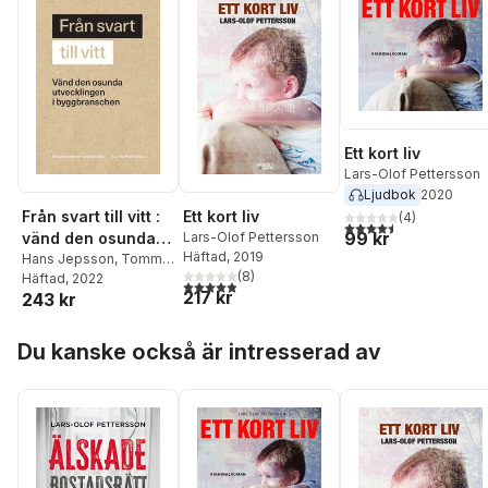
Ett kort liv
Lars-Olof Pettersson
Ljudbok
2020
Ett kort liv
Från svart till vitt :
(
4
)
4,5
utav 5 stjärnor. Tota
99 kr
Lars-Olof Pettersson
vänd den osunda
Häftad
, 2019
utvecklingen i
Hans Jepsson
,
Tommy
(
8
)
Larsson
Häftad
, 2022
,
Susanna
byggbranschen
4,9
utav 5 stjärnor. Totalt antal röster:
217 kr
243 kr
Ribrant
,
Lars-Olof
Pettersson
,
Svante
Hoppa över listan
Hagman
,
Anders Ferbe
,
Du kanske också är intresserad av
Marie Thelander
Bellhag
,
Ann-Marie
Begler
,
Stefan Attefall