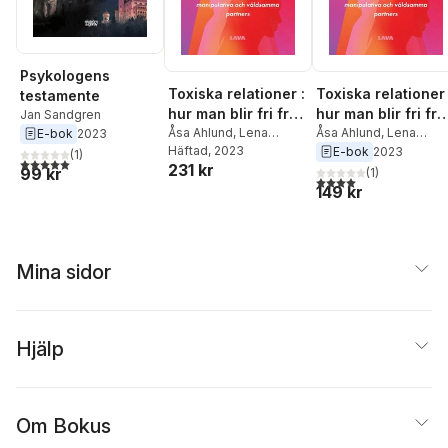
Nilsson
Psykologens
Toxiska relationer :
Toxiska relationer 
testamente
hur man blir fri från
hur man blir fri fr
Jan Sandgren
manipulativa och
Åsa Ahlund
,
Lena
manipulativa och
Åsa Ahlund
,
Lena
E-bok
2023
Bivner
Häftad
,
, 2023
Jan Sandgren
Bivner
,
Jan Sandgren
E-bok
2023
våldsamma
våldsamma
(
1
)
5,0
utav 5 stjärnor. Totalt antal röster:
231 kr
99 kr
partners
partners
(
1
)
4,0
utav 5 stjärnor. Tota
149 kr
Mina sidor
Hjälp
Om Bokus