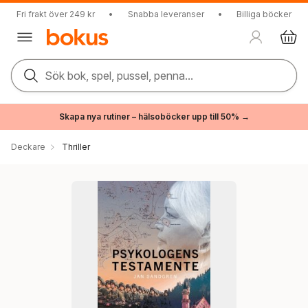
Fri frakt över 249 kr
•
Snabba leveranser
•
Billiga böcker
Sök bok, spel, pussel, penna...
Skapa nya rutiner – hälsoböcker upp till 50% →
Deckare
Thriller