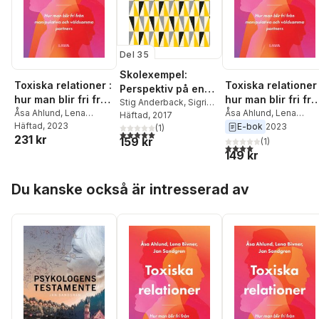
Del 35
Skolexempel:
Toxiska relationer :
Toxiska relationer 
Perspektiv på en
hur man blir fri från
hur man blir fri fr
175-åring
Stig Anderback
,
Sigrid
manipulativa och
Åsa Ahlund
,
Lena
manipulativa och
Åsa Ahlund
,
Lena
Stångberg
Häftad
, 2017
,
Nils
Bivner
Häftad
,
, 2023
Jan Sandgren
Bivner
,
Jan Sandgren
E-bok
2023
våldsamma
våldsamma
Broman
,
(
Lars-Göran
1
)
5,0
utav 5 stjärnor. Totalt antal röster:
231 kr
159 kr
Hultmar
,
Anders
partners
partners
(
1
)
4,0
utav 5 stjärnor. Tota
Björkman
,
Jan
149 kr
Sandgren
,
Anita Eklund
,
Hoppa över listan
Gerd Lindmark
,
Gunnel
Du kanske också är intresserad av
Bohman
,
Kerstin
Jonsson
,
Bertil
Östergren
,
Conny
Saxin
,
Ingela Högberg
,
Sarah Lindgren
,
Stieg
Eriksson
,
Magnus
Sundqvist
,
Catarina
Jacobsson
,
Gerd
Pettersson
,
Inez
Abrahamson
,
Bo