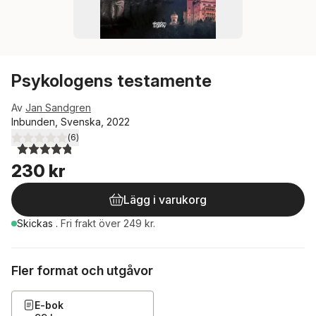
Psykologens testamente
Av
Jan Sandgren
Inbunden, Svenska, 2022
(
6
)
4,8
utav 5 stjärnor. Totalt antal röster:
230 kr
Lägg i varukorg
Skickas
.
Fri frakt över 249 kr.
Fler format och utgåvor
E-bok