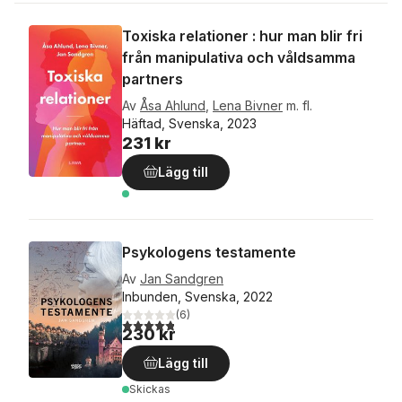
Toxiska relationer : hur man blir fri
från manipulativa och våldsamma
partners
Av
Åsa Ahlund
,
Lena Bivner
m. fl.
Häftad, Svenska, 2023
231 kr
Lägg till
Psykologens testamente
Av
Jan Sandgren
Inbunden, Svenska, 2022
(
6
)
4,8
utav 5 stjärnor. Totalt antal röster:
230 kr
Lägg till
Skickas