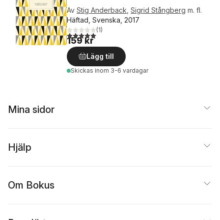
Av
Stig Anderback
,
Sigrid Stångberg
m. fl.
Häftad, Svenska, 2017
(
1
)
5,0
utav 5 stjärnor. Totalt antal röster:
159 kr
Lägg till
Skickas
inom 3-6 vardagar
Mina sidor
Hjälp
Om Bokus