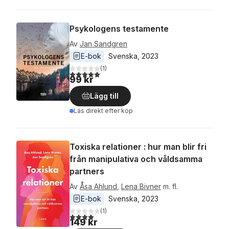
Psykologens testamente
Av
Jan Sandgren
E-bok
Svenska
, 
2023
(
1
)
5,0
utav 5 stjärnor. Totalt antal röster:
99 kr
Lägg till
Läs direkt efter köp
Toxiska relationer : hur man blir fri
från manipulativa och våldsamma
partners
Av
Åsa Ahlund
,
Lena Bivner
m. fl.
E-bok
Svenska
, 
2023
(
1
)
4,0
utav 5 stjärnor. Totalt antal röster:
149 kr