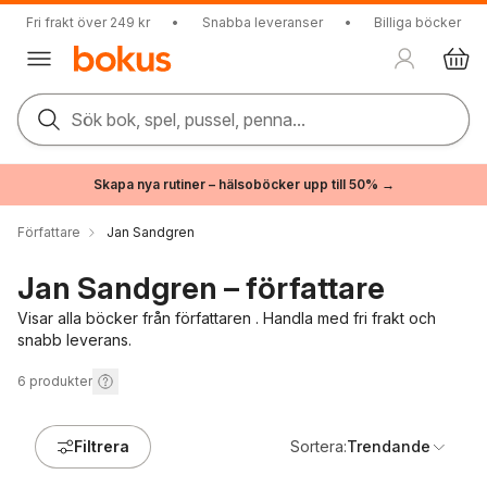
Fri frakt över 249 kr
•
Snabba leveranser
•
Billiga böcker
Sök bok, spel, pussel, penna...
Skapa nya rutiner – hälsoböcker upp till 50% →
Författare
Jan Sandgren
Jan Sandgren – författare
Visar alla böcker från författaren . Handla med fri frakt och
snabb leverans.
6
produkter
Filtrera
Sortera:
Trendande