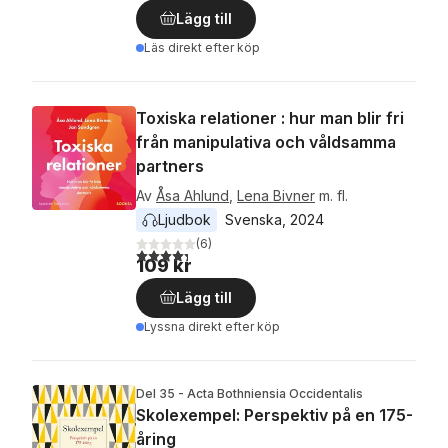
Lägg till
Läs direkt efter köp
Toxiska relationer : hur man blir fri
från manipulativa och våldsamma
partners
Av
Åsa Ahlund
,
Lena Bivner
m. fl.
Ljudbok
Svenska
, 
2024
(
6
)
4,3
utav 5 stjärnor. Totalt antal röster:
109 kr
Lägg till
Lyssna direkt efter köp
Del 35 - Acta Bothniensia Occidentalis
Skolexempel: Perspektiv på en 175-
åring