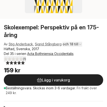
Skolexempel: Perspektiv på en 175-
åring
Av
Stig Anderback
,
Sigrid Stångberg
och 18 till
Häftad, Svenska, 2017
Del 35 i serien
Acta Bothniensia Occidentalis
(
1
)
5,0
utav 5 stjärnor. Totalt antal röster:
159 kr
Lägg i varukorg
Beställningsvara.
Skickas
inom 3-6 vardagar
.
Fri frakt över
249 kr.