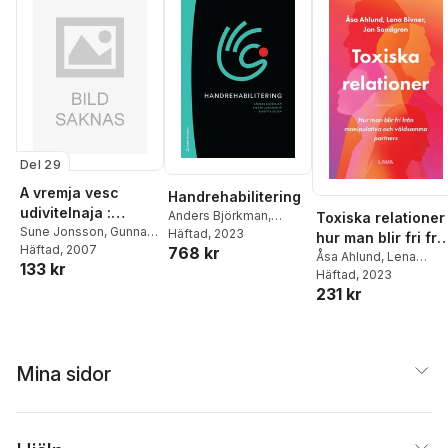
Del 29
A vremja vesc
Handrehabilitering
udivitelnaja :
Anders Björkman
,
Toxiska relationer 
fotografii - ljudi i
Sune Jonsson
,
Gunnar
Stefan Johansson
Häftad
, 2023
,
hur man blir fri fr
Balgård
Häftad
, 2007
768 kr
priroda
Birgitta Rosén
,
Ingela
manipulativa och
Åsa Ahlund
,
Lena
133 kr
Carlsson
,
Karin A.
Bivner
Häftad
,
, 2023
Jan Sandgren
våldsamma
Kristersson
231 kr
partners
Mina sidor