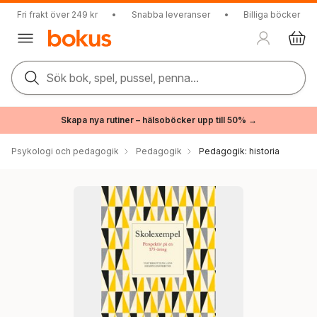
Fri frakt över 249 kr
•
Snabba leveranser
•
Billiga böcker
Sök bok, spel, pussel, penna...
Skapa nya rutiner – hälsoböcker upp till 50% →
Psykologi och pedagogik
Pedagogik
Pedagogik: historia