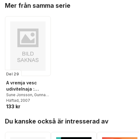
Hoppa över listan
Anderback
,
Katarina
Mer från samma serie
Ågren
,
Hillevi
Wadensten
,
Anki Berg
,
Ulrica Grubbström
,
Lars-Erik Edlund
,
Bo
Nilsson
Del 29
A vremja vesc
udivitelnaja :
fotografii - ljudi i
Sune Jonsson
,
Gunnar
Balgård
Häftad
, 2007
priroda
133 kr
Hoppa över listan
Du kanske också är intresserad av