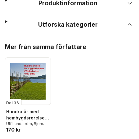
Produktinformation
Utforska kategorier
Hoppa över listan
Mer från samma författare
Del 36
Hundra år med
hembygdsrörelsen
i Västerbotten
Ulf Lundström
,
Björn
170 kr
Eriksson
,
Rolf
1919–2019
Sixtensson
,
Stig