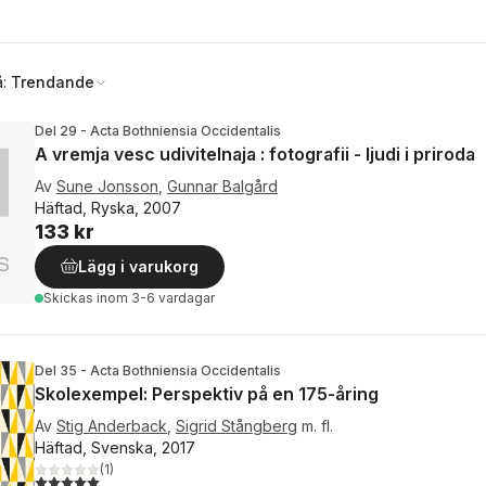
å:
Trendande
Del 29 - Acta Bothniensia Occidentalis
A vremja vesc udivitelnaja : fotografii - ljudi i priroda
Av
Sune Jonsson
,
Gunnar Balgård
Häftad, Ryska, 2007
133 kr
Lägg i varukorg
Skickas
inom 3-6 vardagar
Del 35 - Acta Bothniensia Occidentalis
Skolexempel: Perspektiv på en 175-åring
Av
Stig Anderback
,
Sigrid Stångberg
m. fl.
Häftad, Svenska, 2017
(
1
)
5,0
utav 5 stjärnor. Totalt antal röster: