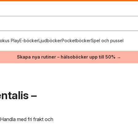
okus Play
E-böcker
Ljudböcker
Pocketböcker
Spel och pussel
Skapa nya rutiner – hälsoböcker upp till 50% →
ntalis –
 Handla med fri frakt och