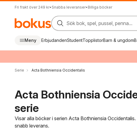
Fri frakt över 249 kr
•
Snabba leveranser
•
Billiga böcker
Sök bok, spel, pussel, penna...
Meny
Erbjudanden
Student
Topplistor
Barn & ungdom
B
Serie
Acta Bothniensia Occidentalis
Acta Bothniensia Occide
serie
Visar alla böcker i serien Acta Bothniensia Occidentalis.
snabb leverans.