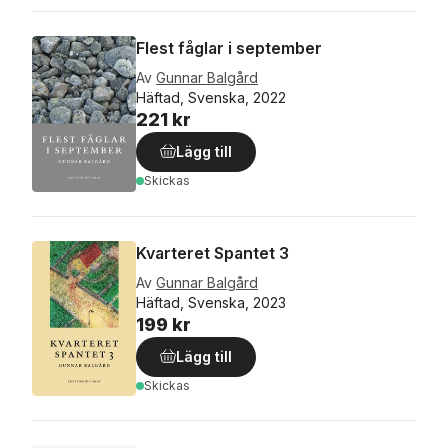
Flest fåglar i september
Av
Gunnar Balgård
Häftad, Svenska, 2022
221 kr
Lägg till
Skickas
Kvarteret Spantet 3
Av
Gunnar Balgård
Häftad, Svenska, 2023
199 kr
Lägg till
Skickas