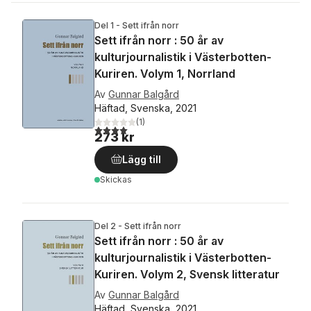
Del 1 - Sett ifrån norr
Sett ifrån norr : 50 år av
kulturjournalistik i Västerbotten-
Kuriren. Volym 1, Norrland
Av
Gunnar Balgård
Häftad, Svenska, 2021
(
1
)
4,0
utav 5 stjärnor. Totalt antal röster:
273 kr
Lägg till
Skickas
Del 2 - Sett ifrån norr
Sett ifrån norr : 50 år av
kulturjournalistik i Västerbotten-
Kuriren. Volym 2, Svensk litteratur
Av
Gunnar Balgård
Häftad, Svenska, 2021