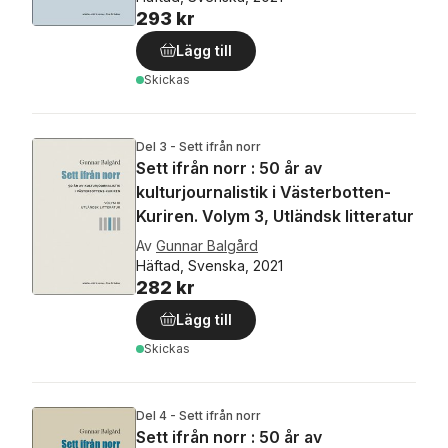
293 kr
Lägg till
Skickas
Del 3 - Sett ifrån norr
Sett ifrån norr : 50 år av
kulturjournalistik i Västerbotten-
Kuriren. Volym 3, Utländsk litteratur
Av
Gunnar Balgård
Häftad, Svenska, 2021
282 kr
Lägg till
Skickas
Del 4 - Sett ifrån norr
Sett ifrån norr : 50 år av