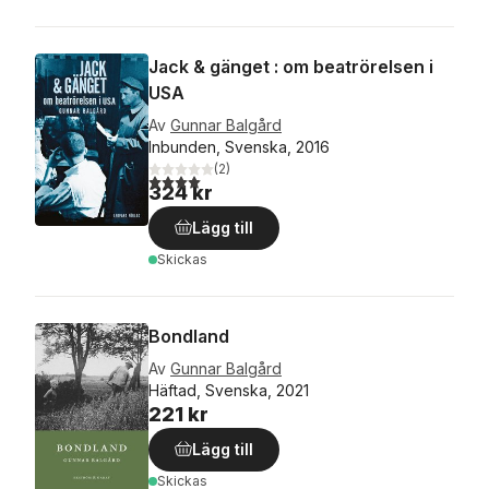
Jack & gänget : om beatrörelsen i
USA
Av
Gunnar Balgård
Inbunden, Svenska, 2016
(
2
)
4,0
utav 5 stjärnor. Totalt antal röster:
324 kr
Lägg till
Skickas
Bondland
Av
Gunnar Balgård
Häftad, Svenska, 2021
221 kr
Lägg till
Skickas