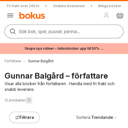
Fri frakt över 249 kr
•
Snabba leveranser
•
Billiga böcker
Sök bok, spel, pussel, penna...
Skapa nya rutiner – hälsoböcker upp till 50% →
Författare
Gunnar Balgård
Gunnar Balgård – författare
Visar alla böcker från författaren . Handla med fri frakt och
snabb leverans.
12
produkter
Filtrera
Sortera:
Trendande