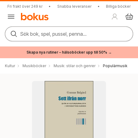
Fri frakt över 249 kr
•
Snabba leveranser
•
Billiga böcker
Sök bok, spel, pussel, penna...
Skapa nya rutiner – hälsoböcker upp till 50% →
Kultur
Musikböcker
Musik: stilar och genrer
Populärmusik