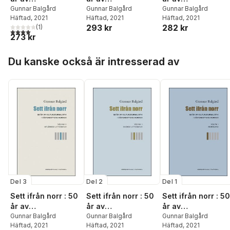
kulturjournalistik i
Gunnar Balgård
kulturjournalistik i
Gunnar Balgård
kulturjournalistik i
Gunnar Balgård
Häftad
, 2021
Häftad
, 2021
Häftad
, 2021
Västerbotten-
Västerbotten-
Västerbotten-
293 kr
282 kr
(
1
)
Kuriren. Volym 1,
Kuriren. Volym 2,
Kuriren. Volym 3,
4,0
utav 5 stjärnor. Totalt antal röster:
273 kr
Norrland
Svensk litteratur
Utländsk litteratur
Hoppa över listan
Du kanske också är intresserad av
Del 3
Del 2
Del 1
Sett ifrån norr : 50
Sett ifrån norr : 50
Sett ifrån norr : 50
år av
år av
år av
kulturjournalistik i
Gunnar Balgård
kulturjournalistik i
Gunnar Balgård
kulturjournalistik i
Gunnar Balgård
Häftad
, 2021
Häftad
, 2021
Häftad
, 2021
Västerbotten-
Västerbotten-
Västerbotten-