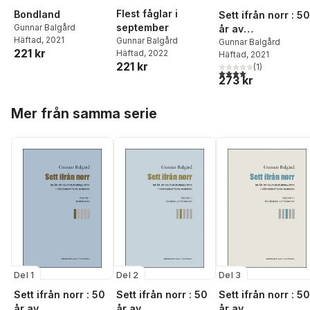
Flest fåglar i
Bondland
Sett ifrån norr : 50
september
Gunnar Balgård
år av
Häftad
, 2021
Gunnar Balgård
kulturjournalistik i
Gunnar Balgård
221 kr
Häftad
, 2022
Häftad
, 2021
Västerbotten-
221 kr
(
1
)
Kuriren. Volym 1,
4,0
utav 5 stjärnor. Tota
273 kr
Norrland
Hoppa över listan
Mer från samma serie
Del 1
Del 2
Del 3
Sett ifrån norr : 50
Sett ifrån norr : 50
Sett ifrån norr : 50
år av
år av
år av