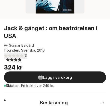
Jack & gänget : om beatrörelsen i
USA
Av
Gunnar Balgård
Inbunden, Svenska, 2016
(
2
)
4,0
utav 5 stjärnor. Totalt antal röster:
324 kr
Lägg i varukorg
Skickas
.
Fri frakt över 249 kr.
Beskrivning