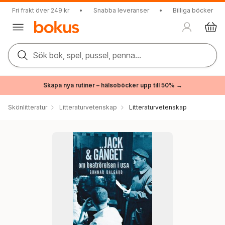
Fri frakt över 249 kr
•
Snabba leveranser
•
Billiga böcker
Sök bok, spel, pussel, penna...
Skapa nya rutiner – hälsoböcker upp till 50% →
Skönlitteratur
Litteraturvetenskap
Litteraturvetenskap