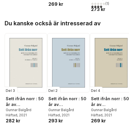
269 kr
(
1
)
Kuriren. Volym 4,
Kuriren. Volym 1,
4,0
utav 5 stjärnor. Tota
273 kr
Jazzmusik
Norrland
Hoppa över listan
Du kanske också är intresserad av
Del 3
Del 2
Del 4
Sett ifrån norr : 50
Sett ifrån norr : 50
Sett ifrån norr : 50
år av
år av
år av
kulturjournalistik i
Gunnar Balgård
kulturjournalistik i
Gunnar Balgård
kulturjournalistik i
Gunnar Balgård
Häftad
, 2021
Häftad
, 2021
Häftad
, 2021
Västerbotten-
Västerbotten-
Västerbotten-
282 kr
293 kr
269 kr
Kuriren. Volym 3,
Kuriren. Volym 2,
Kuriren. Volym 4,
Utländsk litteratur
Svensk litteratur
Jazzmusik