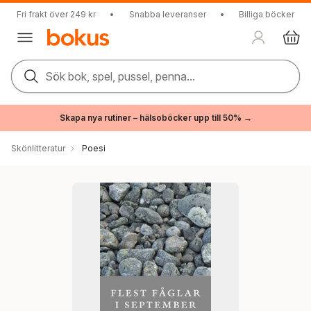
Fri frakt över 249 kr
•
Snabba leveranser
•
Billiga böcker
Sök bok, spel, pussel, penna...
Skapa nya rutiner – hälsoböcker upp till 50% →
Skönlitteratur
Poesi