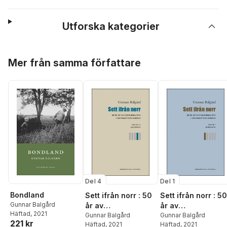
Utforska kategorier
Hoppa över listan
Mer från samma författare
Del 4
Del 1
Bondland
Sett ifrån norr : 50
Sett ifrån norr : 50
Gunnar Balgård
år av
år av
Häftad
, 2021
kulturjournalistik i
Gunnar Balgård
kulturjournalistik i
Gunnar Balgård
221 kr
Häftad
, 2021
Häftad
, 2021
Västerbotten-
Västerbotten-