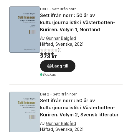
Del 1 - Sett ifrån norr
Sett ifrån norr : 50 år av
kulturjournalistik i Västerbotten-
Kuriren. Volym 1, Norrland
Av
Gunnar Balgård
Häftad, Svenska, 2021
(
1
)
4,0
utav 5 stjärnor. Totalt antal röster:
273 kr
Lägg till
Skickas
Del 2 - Sett ifrån norr
Sett ifrån norr : 50 år av
kulturjournalistik i Västerbotten-
Kuriren. Volym 2, Svensk litteratur
Av
Gunnar Balgård
Häftad, Svenska, 2021