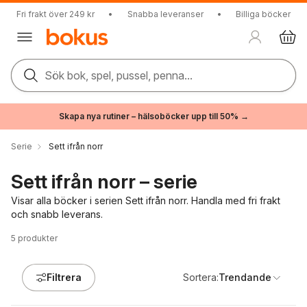
Fri frakt över 249 kr
•
Snabba leveranser
•
Billiga böcker
Sök bok, spel, pussel, penna...
Skapa nya rutiner – hälsoböcker upp till 50% →
Serie
Sett ifrån norr
Sett ifrån norr – serie
Visar alla böcker i serien Sett ifrån norr. Handla med fri frakt
och snabb leverans.
5
produkter
Filtrera
Sortera:
Trendande