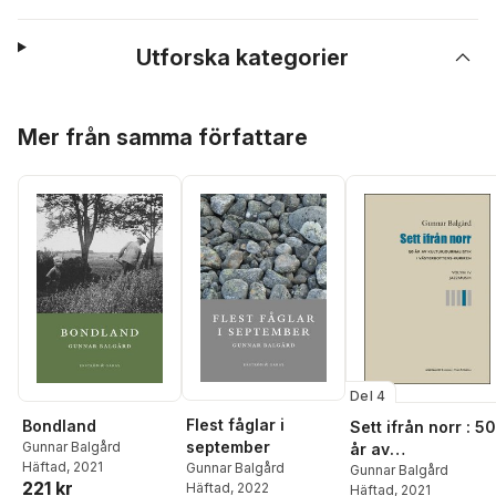
Utforska kategorier
Hoppa över listan
Mer från samma författare
Del 4
Flest fåglar i
Bondland
Sett ifrån norr : 50
september
Gunnar Balgård
år av
Häftad
, 2021
Gunnar Balgård
kulturjournalistik i
Gunnar Balgård
221 kr
Häftad
, 2022
Häftad
, 2021
Västerbotten-