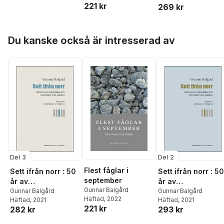
221 kr
269 kr
Kuriren. Volym 4,
Jazzmusik
Hoppa över listan
Du kanske också är intresserad av
Del 3
Del 2
Flest fåglar i
Sett ifrån norr : 50
Sett ifrån norr : 50
september
år av
år av
Gunnar Balgård
kulturjournalistik i
Gunnar Balgård
kulturjournalistik i
Gunnar Balgård
Häftad
, 2022
Häftad
, 2021
Häftad
, 2021
Västerbotten-
Västerbotten-
221 kr
282 kr
293 kr
Kuriren. Volym 3,
Kuriren. Volym 2,
Utländsk litteratur
Svensk litteratur