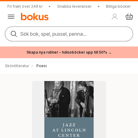
Fri frakt över 249 kr
•
Snabba leveranser
•
Billiga böcker
Sök bok, spel, pussel, penna...
Skapa nya rutiner – hälsoböcker upp till 50% →
Skönlitteratur
Poesi