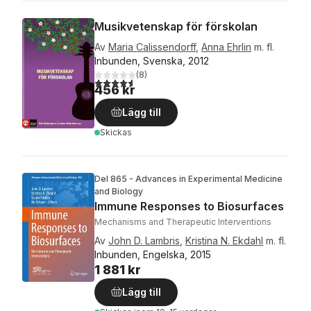
Musikvetenskap för förskolan
Av
Maria Calissendorff
,
Anna Ehrlin
m. fl.
Inbunden, Svenska, 2012
(
8
)
4,6
utav 5 stjärnor. Totalt antal röster:
456 kr
Lägg till
Skickas
Del 865 - Advances in Experimental Medicine
and Biology
Immune Responses to Biosurfaces
Mechanisms and Therapeutic Interventions
Av
John D. Lambris
,
Kristina N. Ekdahl
m. fl.
Inbunden, Engelska, 2015
1 881 kr
Lägg till