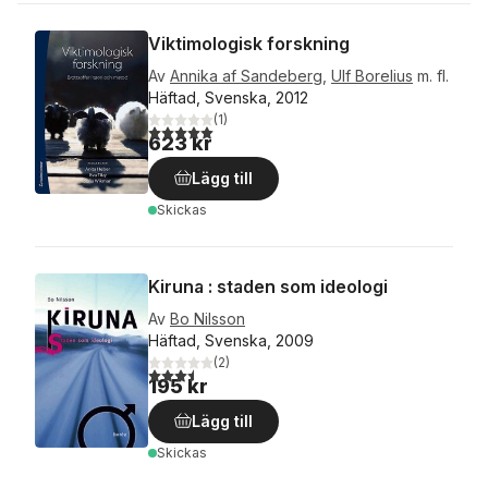
Viktimologisk forskning
Av
Annika af Sandeberg
,
Ulf Borelius
m. fl.
Häftad, Svenska, 2012
(
1
)
5,0
utav 5 stjärnor. Totalt antal röster:
623 kr
Lägg till
Skickas
Kiruna : staden som ideologi
Av
Bo Nilsson
Häftad, Svenska, 2009
(
2
)
3,5
utav 5 stjärnor. Totalt antal röster:
195 kr
Lägg till
Skickas