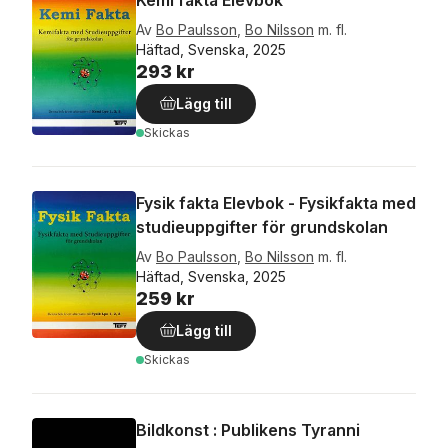
Kemi fakta Elevbok
Av
Bo Paulsson
,
Bo Nilsson
m. fl.
Häftad, Svenska, 2025
293 kr
Lägg till
Skickas
Fysik fakta Elevbok - Fysikfakta med
studieuppgifter för grundskolan
Av
Bo Paulsson
,
Bo Nilsson
m. fl.
Häftad, Svenska, 2025
259 kr
Lägg till
Skickas
Bildkonst : Publikens Tyranni