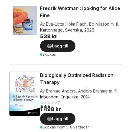
Fredrik Wretman : looking for Alice
Fine
Av
Eva-Lotta Holm Flach
,
Bo Nilsson
m. fl.
Kartonnage, Svenska, 2026
539 kr
Lägg till
Skickas
Biologically Optimized Radiation
Therapy
Av
Brahme Anders
,
Anders Brahme
m. fl.
Inbunden, Engelska, 2014
(
1
)
3,0
utav 5 stjärnor. Totalt antal röster:
1 498 kr
Lägg till
Skickas
inom 5-8 vardagar