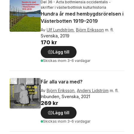
Del 36 - Acta bothniensia occidentalis -
skrifter i västerbottnisk kulturhistoria
Hundra år med hembygdsrörelsen i
Västerbotten 1919–2019
Av
Ulf Lundström
,
Björn Eriksson
m. fl.
Svenska, 2019
170 kr
Lägg till
Skickas
inom 3-6 vardagar
Får alla vara med?
Av
Björn Eriksson
,
Anders Lidström
m. fl.
Inbunden, Svenska, 2021
269 kr
Lägg till
Skickas
inom 3-6 vardagar