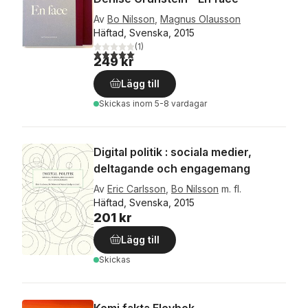
Av
Bo Nilsson
,
Magnus Olausson
Häftad, Svenska, 2015
(
1
)
5,0
utav 5 stjärnor. Totalt antal röster:
249 kr
Lägg till
Skickas
inom 5-8 vardagar
Digital politik : sociala medier,
deltagande och engagemang
Av
Eric Carlsson
,
Bo Nilsson
m. fl.
Häftad, Svenska, 2015
201 kr
Lägg till
Skickas