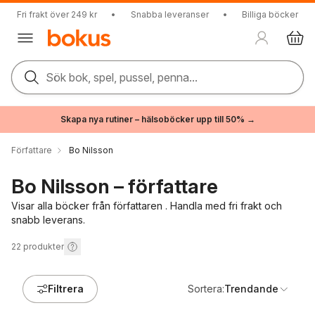
Fri frakt över 249 kr
•
Snabba leveranser
•
Billiga böcker
Sök bok, spel, pussel, penna...
Skapa nya rutiner – hälsoböcker upp till 50% →
Författare
Bo Nilsson
Bo Nilsson – författare
Visar alla böcker från författaren . Handla med fri frakt och
snabb leverans.
22
produkter
Filtrera
Sortera:
Trendande