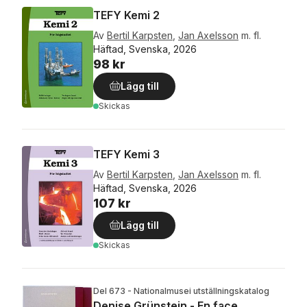
TEFY Kemi 2
Av
Bertil Karpsten
,
Jan Axelsson
m. fl.
Häftad, Svenska, 2026
98 kr
Lägg till
Skickas
TEFY Kemi 3
Av
Bertil Karpsten
,
Jan Axelsson
m. fl.
Häftad, Svenska, 2026
107 kr
Lägg till
Skickas
Del 673 - Nationalmusei utställningskatalog
Denise Grünstein - En face