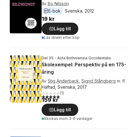
Av
Bo Nilsson
E-bok
Svenska
, 
2012
19 kr
Lägg till
Läs direkt efter köp
Del 35 - Acta Bothniensia Occidentalis
Skolexempel: Perspektiv på en 175-
åring
Av
Stig Anderback
,
Sigrid Stångberg
m. fl.
Häftad, Svenska, 2017
(
1
)
5,0
utav 5 stjärnor. Totalt antal röster:
159 kr
Lägg till
Skickas
inom 3-6 vardagar