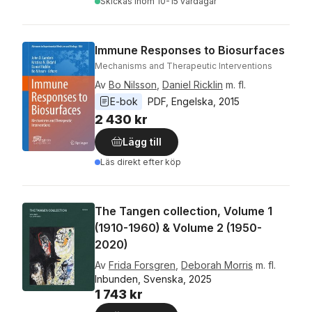
Skickas
inom 10-15 vardagar
Immune Responses to Biosurfaces
Mechanisms and Therapeutic Interventions
Av
Bo Nilsson
,
Daniel Ricklin
m. fl.
E-bok
PDF
, 
Engelska
, 
2015
2 430 kr
Lägg till
Läs direkt efter köp
The Tangen collection, Volume 1
(1910-1960) & Volume 2 (1950-
2020)
Av
Frida Forsgren
,
Deborah Morris
m. fl.
Inbunden, Svenska, 2025
1 743 kr