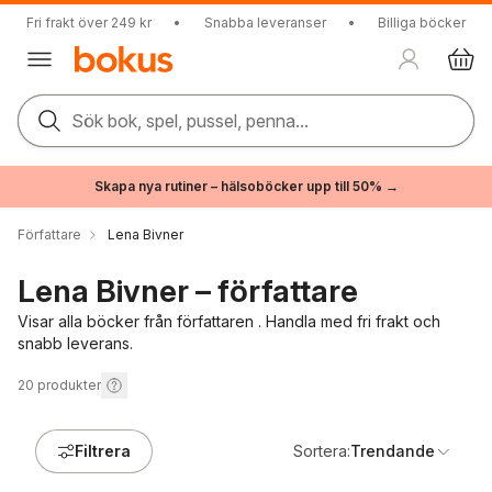
Fri frakt över 249 kr
•
Snabba leveranser
•
Billiga böcker
Sök bok, spel, pussel, penna...
Skapa nya rutiner – hälsoböcker upp till 50% →
Författare
Lena Bivner
Lena Bivner – författare
Visar alla böcker från författaren . Handla med fri frakt och
snabb leverans.
20
produkter
Filtrera
Sortera:
Trendande