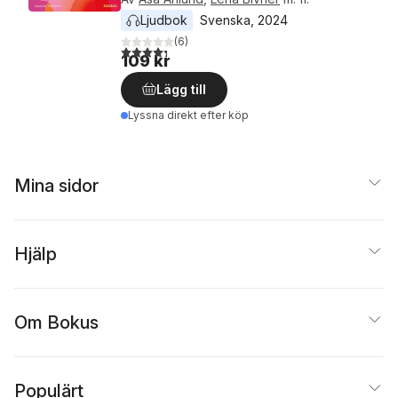
Ljudbok
Svenska
, 
2024
(
6
)
4,3
utav 5 stjärnor. Totalt antal röster:
109 kr
Lägg till
Lyssna direkt efter köp
Mina sidor
Hjälp
Om Bokus
Populärt