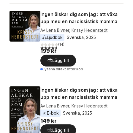
Ingen älskar dig som jag : att växa
upp med en narcissistisk mamma
Av
Lena Bivner
,
Krissy Hedenstedt
Ljudbok
Svenska
, 
2025
(
14
)
4,6
utav 5 stjärnor. Totalt antal röster:
199 kr
Lägg till
Lyssna direkt efter köp
Ingen älskar dig som jag : att växa
upp med en narcissistisk mamma
Av
Lena Bivner
,
Krissy Hedenstedt
E-bok
Svenska
, 
2025
149 kr
Lägg till