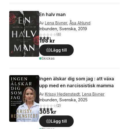
En halv man
Av
Lena Bivner
,
Åsa Ahlund
Inbunden, Svenska, 2019
(
6
)
3,3
utav 5 stjärnor. Totalt antal röster:
198 kr
Lägg till
Skickas
Ingen älskar dig som jag : att växa
upp med en narcissistisk mamma
Av
Krissy Hedenstedt
,
Lena Bivner
Inbunden, Svenska, 2025
(
2
)
4,0
utav 5 stjärnor. Totalt antal röster:
305 kr
Lägg till