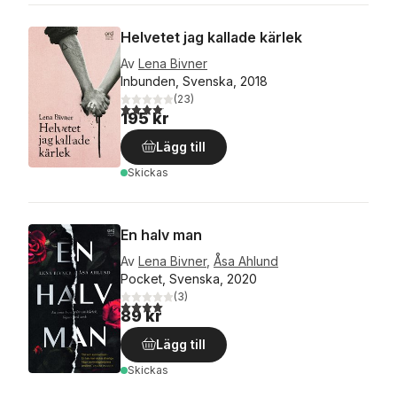
Helvetet jag kallade kärlek
Av
Lena Bivner
Inbunden, Svenska, 2018
(
23
)
4,1
utav 5 stjärnor. Totalt antal röster:
195 kr
Lägg till
Skickas
En halv man
Av
Lena Bivner
,
Åsa Ahlund
Pocket, Svenska, 2020
(
3
)
4,0
utav 5 stjärnor. Totalt antal röster:
89 kr
Lägg till
Skickas