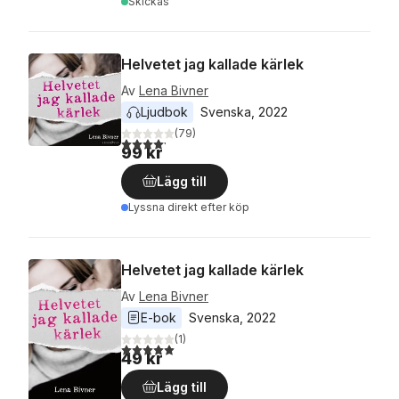
Skickas
Helvetet jag kallade kärlek
Av
Lena Bivner
Ljudbok
Svenska
, 
2022
(
79
)
4,2
utav 5 stjärnor. Totalt antal röster:
99 kr
Lägg till
Lyssna direkt efter köp
Helvetet jag kallade kärlek
Av
Lena Bivner
E-bok
Svenska
, 
2022
(
1
)
5,0
utav 5 stjärnor. Totalt antal röster:
49 kr
Lägg till