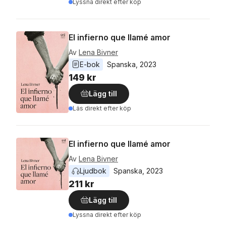
Lyssna direkt efter köp
El infierno que llamé amor
Av
Lena Bivner
E-bok
Spanska
, 
2023
149 kr
Lägg till
Läs direkt efter köp
El infierno que llamé amor
Av
Lena Bivner
Ljudbok
Spanska
, 
2023
211 kr
Lägg till
Lyssna direkt efter köp