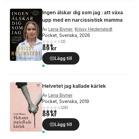
Ingen älskar dig som jag : att växa
upp med en narcissistisk mamma
Av
Lena Bivner
,
Krissy Hedenstedt
Pocket, Svenska, 2026
(
2
)
3,0
utav 5 stjärnor. Totalt antal röster:
89 kr
Lägg till
Helvetet jag kallade kärlek
Av
Lena Bivner
Pocket, Svenska, 2019
(
26
)
4,0
utav 5 stjärnor. Totalt antal röster:
89 kr
Lägg till