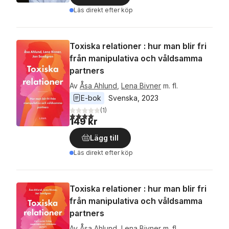
Läs direkt efter köp
Toxiska relationer : hur man blir fri
från manipulativa och våldsamma
partners
Av
Åsa Ahlund
,
Lena Bivner
m. fl.
E-bok
Svenska
, 
2023
(
1
)
4,0
utav 5 stjärnor. Totalt antal röster:
149 kr
Lägg till
Läs direkt efter köp
Toxiska relationer : hur man blir fri
från manipulativa och våldsamma
partners
Av
Åsa Ahlund
,
Lena Bivner
m. fl.