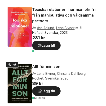
Toxiska relationer : hur man blir fri
från manipulativa och våldsamma
partners
Av
Åsa Ahlund
,
Lena Bivner
m. fl.
Häftad, Svenska, 2023
231 kr
Lägg till
Nyhet
Allt för min son
Av
Lena Bivner
,
Christina Dahlberg
Pocket, Svenska, 2026
89 kr
Lägg till
Skickas