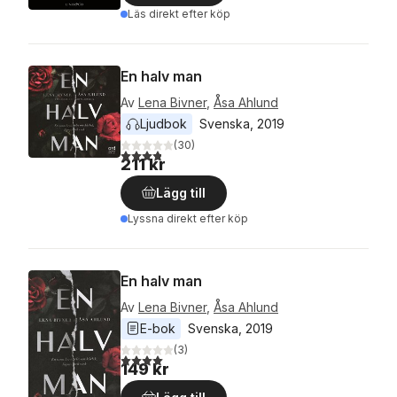
Läs direkt efter köp
En halv man
Av
Lena Bivner
,
Åsa Ahlund
Ljudbok
Svenska
, 
2019
(
30
)
3,8
utav 5 stjärnor. Totalt antal röster:
211 kr
Lägg till
Lyssna direkt efter köp
En halv man
Av
Lena Bivner
,
Åsa Ahlund
E-bok
Svenska
, 
2019
(
3
)
4,0
utav 5 stjärnor. Totalt antal röster:
149 kr