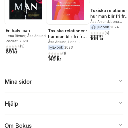
Toxiska relationer 
hur man blir fri fr
manipulativa och
Åsa Ahlund
,
Lena
Bivner
,
Jan Sandgren
Ljudbok
2024
våldsamma
En halv man
Toxiska relationer :
partners
(
6
)
4,3
utav 5 stjärnor. Tota
Lena Bivner
,
Åsa Ahlund
hur man blir fri från
109 kr
Pocket
, 2020
manipulativa och
Åsa Ahlund
,
Lena
(
3
)
Bivner
,
Jan Sandgren
E-bok
2023
våldsamma
4,0
utav 5 stjärnor. Totalt antal röster:
89 kr
partners
(
1
)
4,0
utav 5 stjärnor. Totalt antal röster:
149 kr
Mina sidor
Hjälp
Om Bokus