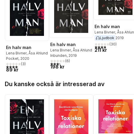
En halv man
Lena Bivner
,
Åsa Ahlu
Ljudbok
2019
(
30
)
En halv man
3,8
utav 5 stjärnor. Tota
En halv man
211 kr
Lena Bivner
,
Åsa Ahlund
Lena Bivner
,
Åsa Ahlund
Inbunden
, 2019
Pocket
, 2020
(
6
)
3,3
utav 5 stjärnor. Totalt antal röster:
(
3
)
198 kr
4,0
utav 5 stjärnor. Totalt antal röster:
89 kr
Hoppa över listan
Du kanske också är intresserad av