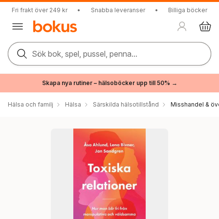
Fri frakt över 249 kr
•
Snabba leveranser
•
Billiga böcker
Sök bok, spel, pussel, penna...
Skapa nya rutiner – hälsoböcker upp till 50% →
Hälsa och familj
Hälsa
Särskilda hälsotillstånd
Misshandel & öv