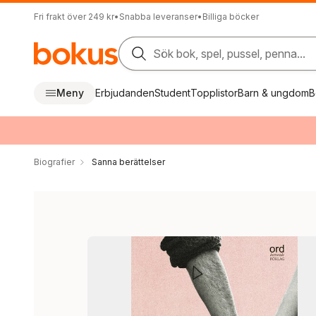
Fri frakt över 249 kr
•
Snabba leveranser
•
Billiga böcker
Sök bok, spel, pussel, penna...
Meny
Erbjudanden
Student
Topplistor
Barn & ungdom
B
Biografier
Sanna berättelser