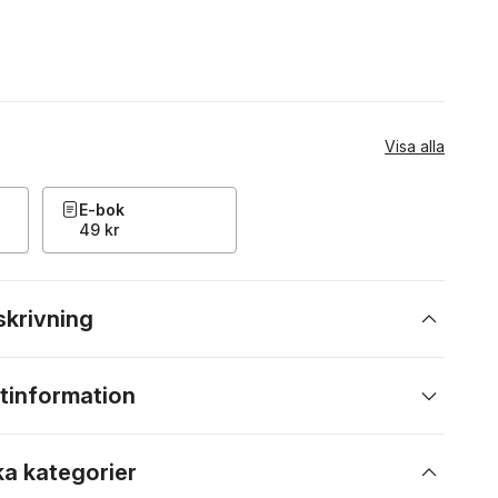
Visa alla
E-bok
49 kr
skrivning
tinformation
ka kategorier