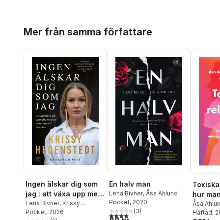
Hoppa över listan
Mer från samma författare
Ingen älskar dig som
En halv man
Toxiska 
jag : att växa upp med
Lena Bivner
,
Åsa Ahlund
hur man 
Pocket
, 2020
en narcissistisk
Lena Bivner
,
Krissy
manipul
Åsa Ahlu
(
3
)
Hedenstedt
Pocket
, 2026
Jan Sand
Häftad
, 
mamma
våldsa
4,0
utav 5 stjärnor. Totalt antal röster: