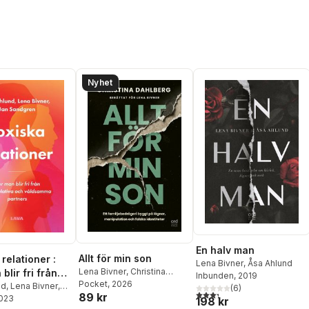
Nyhet
En halv man
Allt för min son
relationer :
Lena Bivner
,
Åsa Ahlund
Lena Bivner
,
Christina
blir fri från
Inbunden
, 2019
Dahlberg
Pocket
, 2026
ativa och
nd
,
Lena Bivner
,
(
6
)
3,3
utav 5 stjärnor. Totalt ant
89 kr
gren
2023
mma partners
198 kr