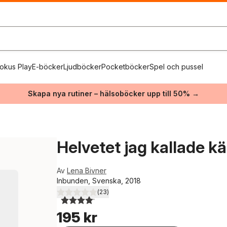
okus Play
E-böcker
Ljudböcker
Pocketböcker
Spel och pussel
Skapa nya rutiner – hälsoböcker upp till 50% →
Helvetet jag kallade kä
Av
Lena Bivner
Inbunden, Svenska, 2018
(
23
)
4,1
utav 5 stjärnor. Totalt antal röster:
195 kr