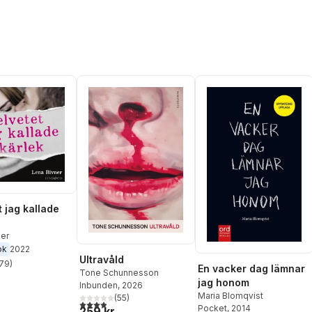
t jag kallade
ner
ok
2022
Ultravåld
79
)
En vacker dag lämnar
stjärnor. Totalt antal röster:
Tone Schunnesson
jag honom
Inbunden
, 2026
Maria Blomqvist
(
55
)
3,9
utav 5 stjärnor. Totalt antal röster:
Pocket
, 2014
259 kr