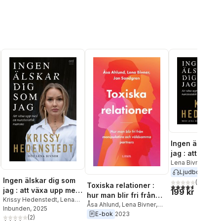
Ingen älskar 
jag : att växa
en narcissisti
Lena Bivner
,
Kris
Hedenstedt
Ljudbok
2025
mamma
Ingen älskar dig som
(
14
)
Toxiska relationer :
4,6
utav 5 stjärnor
jag : att växa upp med
199 kr
hur man blir fri från
en narcissistisk
Krissy Hedenstedt
,
Lena
manipulativa och
Åsa Ahlund
,
Lena Bivner
,
Bivner
Inbunden
, 2025
mamma
al röster:
Jan Sandgren
E-bok
2023
våldsamma partners
(
2
)