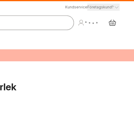
Kundservice
Företagskund?
rlek