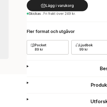
Lägg i varukorg
Skickas
.
Fri frakt över 249 kr.
Fler format och utgåvor
Pocket
Ljudbok
89 kr
99 kr
Be
Produk
Utfors