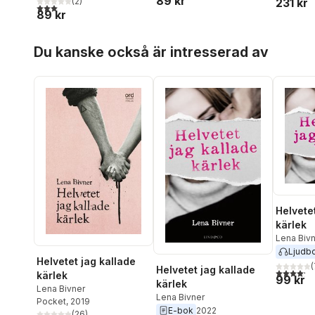
89 kr
(
2
)
231 kr
3,0
utav 5 stjärnor. Totalt antal röster:
89 kr
Hoppa över listan
Du kanske också är intresserad av
Helvete
kärlek
Lena Biv
Ljudb
Helvetet jag kallade
(
Helvetet jag kallade
4,2
utav 5 
kärlek
99 kr
kärlek
Lena Bivner
Lena Bivner
Pocket
, 2019
E-bok
2022
(
26
)