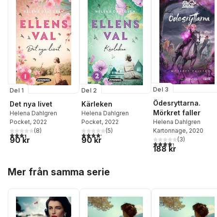
Del 3
Del 1
Del 2
Ödesryttarna.
Det nya livet
Kärleken
Mörkret faller
Helena Dahlgren
Helena Dahlgren
Helena Dahlgren
Pocket
, 2022
Pocket
, 2022
Kartonnage
, 2020
(
8
)
(
5
)
3,4
utav 5 stjärnor. Totalt antal röster:
4,2
utav 5 stjärnor. Totalt antal röster:
90 kr
90 kr
(
3
)
4,3
utav 5 stjärnor. Tota
188 kr
Hoppa över listan
Mer från samma serie