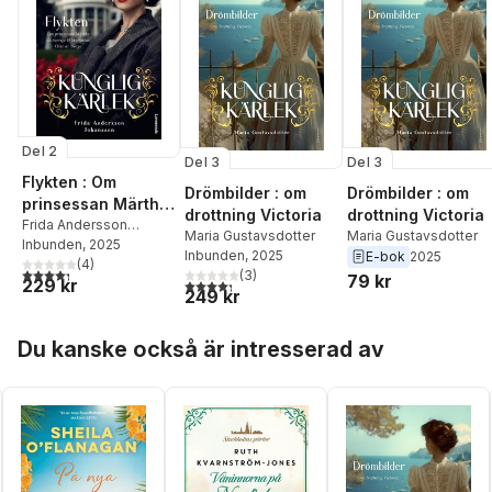
Del 2
Del 3
Del 3
Flykten : Om
Drömbilder : om
Drömbilder : om
prinsessan Märtha
drottning Victoria
drottning Victoria
av Sverige &
Frida Andersson
Maria Gustavsdotter
Maria Gustavsdotter
Johansson
Inbunden
, 2025
kronprins Olav av
Inbunden
, 2025
E-bok
2025
(
4
)
Norge
4,3
utav 5 stjärnor. Totalt antal röster:
(
3
)
79 kr
229 kr
4,3
utav 5 stjärnor. Totalt antal röster:
249 kr
Hoppa över listan
Du kanske också är intresserad av