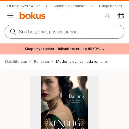
Fri frakt över 249 kr
•
Snabba leveranser
•
Billiga böcker
Sök bok, spel, pussel, penna...
Skapa nya rutiner – hälsoböcker upp till 50% →
Skönlitteratur
Romaner
Moderna och samtida romaner