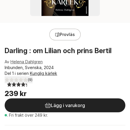
Provläs
Darling : om Lilian och prins Bertil
Av
Helena Dahlgren
Inbunden, Svenska, 2024
Del 1 i serien
Kunglig kärlek
(
9
)
4,3
utav 5 stjärnor. Totalt antal röster:
239 kr
Lägg i varukorg
.
Fri frakt över 249 kr.