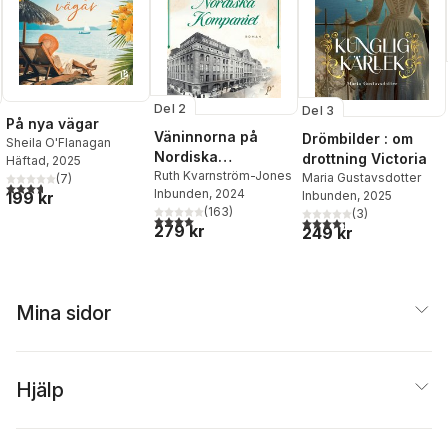
Del 2
Del 3
På nya vägar
Väninnorna på
Drömbilder : om
Sheila O'Flanagan
Nordiska
drottning Victoria
Häftad
, 2025
Kompaniet
Ruth Kvarnström-Jones
Maria Gustavsdotter
(
7
)
3,7
utav 5 stjärnor. Totalt antal röster:
Inbunden
, 2024
Inbunden
, 2025
199 kr
 antal röster:
(
163
)
(
3
)
4,0
utav 5 stjärnor. Totalt antal röster:
4,3
utav 5 stjärnor. Totalt 
279 kr
249 kr
Mina sidor
Hjälp