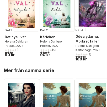
Del 3
Del 1
Del 2
Ödesryttarna.
Det nya livet
Kärleken
Mörkret faller
Helena Dahlgren
Helena Dahlgren
Helena Dahlgren
Pocket
, 2022
Pocket
, 2022
Kartonnage
, 2020
(
8
)
(
5
)
3,4
utav 5 stjärnor. Totalt antal röster:
4,2
utav 5 stjärnor. Totalt antal röster:
90 kr
90 kr
(
3
)
4,3
utav 5 stjärnor. Tota
188 kr
Hoppa över listan
Mer från samma serie