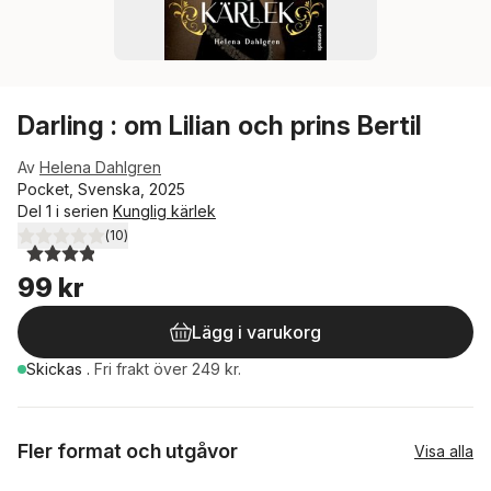
Darling : om Lilian och prins Bertil
Av
Helena Dahlgren
Pocket, Svenska, 2025
Del 1 i serien
Kunglig kärlek
(
10
)
3,9
utav 5 stjärnor. Totalt antal röster:
99 kr
Lägg i varukorg
Skickas
.
Fri frakt över 249 kr.
Fler format och utgåvor
Visa alla