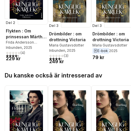
Del 2
Del 3
Del 3
Flykten : Om
Drömbilder : om
Drömbilder : om
prinsessan Märtha
drottning Victoria
drottning Victoria
av Sverige &
Frida Andersson
Maria Gustavsdotter
Maria Gustavsdotter
Johansson
Inbunden
, 2025
kronprins Olav av
Inbunden
, 2025
E-bok
2025
(
4
)
Norge
4,3
utav 5 stjärnor. Totalt antal röster:
(
3
)
79 kr
229 kr
4,3
utav 5 stjärnor. Totalt antal röster:
249 kr
Hoppa över listan
Du kanske också är intresserad av