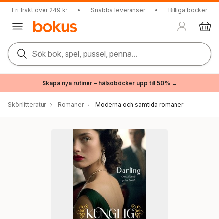
Fri frakt över 249 kr
•
Snabba leveranser
•
Billiga böcker
Sök bok, spel, pussel, penna...
Skapa nya rutiner – hälsoböcker upp till 50% →
Skönlitteratur
Romaner
Moderna och samtida romaner