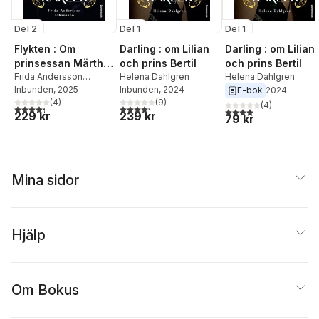
Del 2
Del 1
Del 1
Flykten : Om
Darling : om Lilian
Darling : om Lilian
prinsessan Märtha
och prins Bertil
och prins Bertil
av Sverige &
Frida Andersson
Helena Dahlgren
Helena Dahlgren
Johansson
Inbunden
, 2025
Inbunden
, 2024
E-bok
2024
kronprins Olav av
(
4
)
(
9
)
Norge
(
4
)
4,3
utav 5 stjärnor. Totalt antal röster:
4,3
utav 5 stjärnor. Totalt antal röster:
4,0
utav 5 stjärnor. Tota
229 kr
239 kr
79 kr
Mina sidor
Hjälp
Om Bokus