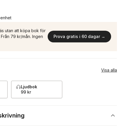
n enhet
äs utan att köpa bok för
n. Från 79 kr/mån. Ingen
Prova gratis i 60 dagar →
Visa alla
Ljudbok
99 kr
skrivning