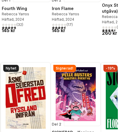
Del 2
Del 1
Onyx Storm (s
Iron Flame
Fourth Wing
utgåva)
Rebecca Yarros
Rebecca Yarros
Rebecca Yarros
Häftad
, 2024
Häftad
, 2024
Häftad
, 2025
(
17
)
(
32
)
4,6
utav 5 stjärnor. Totalt antal röster:
al röster:
4,8
utav 5 stjärnor. Totalt antal röster:
(
46
)
4,5
utav 5 stjärnor.
145 kr
145 kr
260 kr
Nyhet
Signerad!
-19%
Del 2