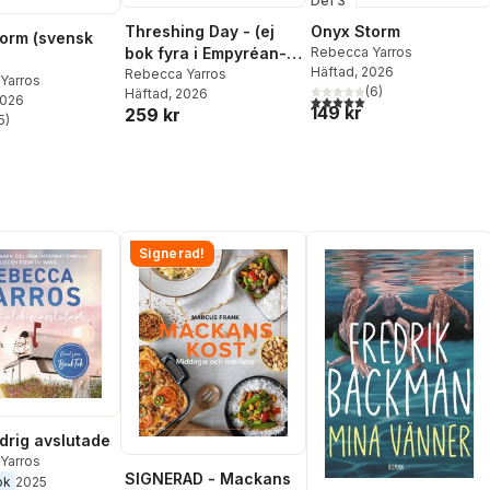
Del 3
Threshing Day - (ej
Onyx Storm
orm (svensk
bok fyra i Empyréan-
Rebecca Yarros
Häftad
, 2026
serien)
Rebecca Yarros
Yarros
(
6
)
Häftad
, 2026
2026
5,0
utav 5 stjärnor. Totalt ant
149 kr
259 kr
5
)
stjärnor. Totalt antal röster:
Signerad!
aldrig avslutade
Yarros
SIGNERAD - Mackans
ok
2025