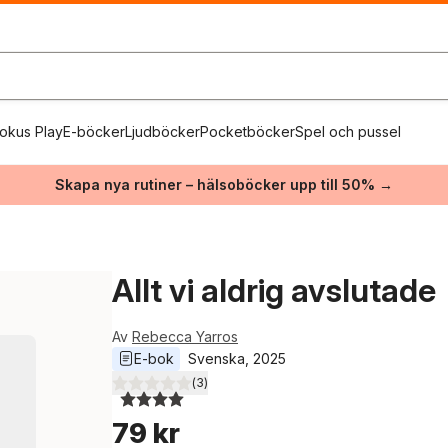
okus Play
E-böcker
Ljudböcker
Pocketböcker
Spel och pussel
Skapa nya rutiner – hälsoböcker upp till 50% →
Allt vi aldrig avslutade
Av
Rebecca Yarros
E-bok
Svenska
, 
2025
(
3
)
4,0
utav 5 stjärnor. Totalt antal röster:
79 kr