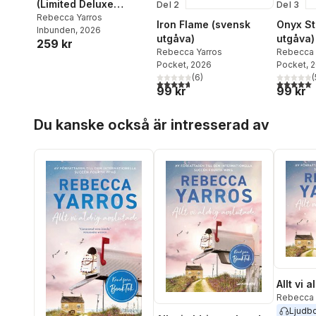
(Limited Deluxe
Del 2
Del 3
Edition)
Rebecca Yarros
Iron Flame (svensk
Onyx St
Inbunden
, 2026
utgåva)
utgåva)
259 kr
Rebecca Yarros
Rebecca 
Pocket
, 2026
Pocket
, 
(
6
)
(
4,7
utav 5 stjärnor. Totalt antal röster:
5,0
utav 5 
99 kr
99 kr
Hoppa över listan
Du kanske också är intresserad av
Allt vi 
Rebecca 
Ljudb