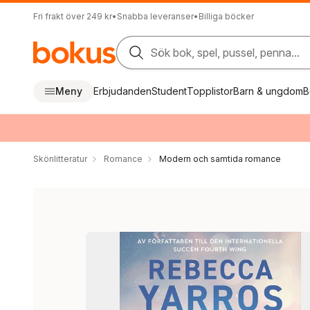
Fri frakt över 249 kr
•
Snabba leveranser
•
Billiga böcker
Sök bok, spel, pussel, penna...
Meny
Erbjudanden
Student
Topplistor
Barn & ungdom
B
Skönlitteratur
Romance
Modern och samtida romance