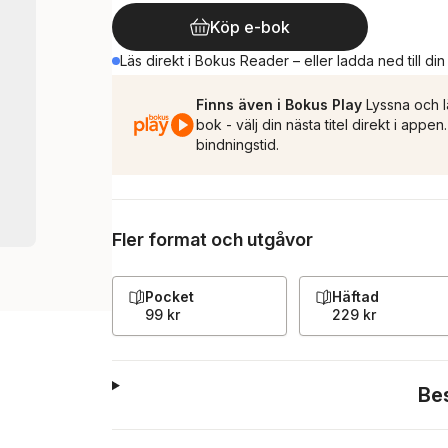
Köp e-bok
Läs direkt i Bokus Reader – eller ladda ned till di
Finns även i Bokus Play
Lyssna och l
bok - välj din nästa titel direkt i appe
bindningstid.
Fler format och utgåvor
Pocket
Häftad
99 kr
229 kr
Be