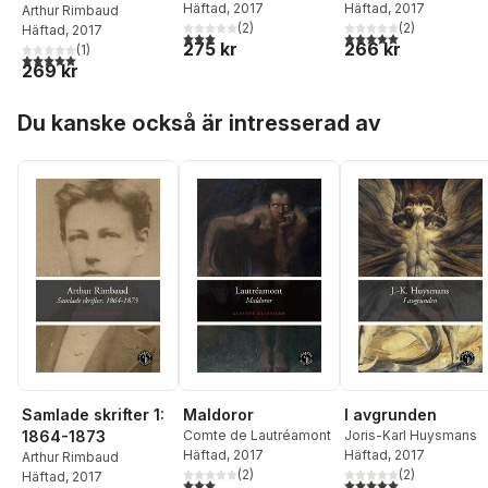
Häftad
, 2017
Häftad
, 2017
Arthur Rimbaud
(
2
)
(
2
)
Häftad
, 2017
3,0
utav 5 stjärnor. Totalt antal röster:
5,0
utav 5 stjärnor. Tota
275 kr
266 kr
(
1
)
5,0
utav 5 stjärnor. Totalt antal röster:
269 kr
Hoppa över listan
Du kanske också är intresserad av
Samlade skrifter 1:
Maldoror
I avgrunden
1864-1873
Comte de Lautréamont
Joris-Karl Huysmans
Häftad
, 2017
Häftad
, 2017
Arthur Rimbaud
(
2
)
(
2
)
Häftad
, 2017
3,0
utav 5 stjärnor. Totalt antal röster:
5,0
utav 5 stjärnor. Tota