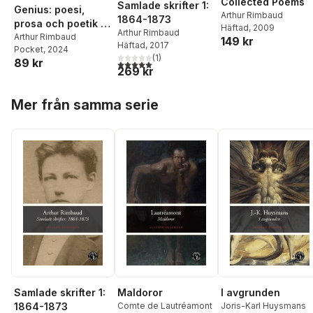
Collected Poems
Samlade skrifter 1:
Genius: poesi,
Arthur Rimbaud
1864-1873
prosa och poetik i
Häftad
, 2009
Arthur Rimbaud
urval
Arthur Rimbaud
149 kr
Häftad
, 2017
Pocket
, 2024
(
1
)
89 kr
5,0
utav 5 stjärnor. Totalt antal röster:
269 kr
Hoppa över listan
Mer från samma serie
Samlade skrifter 1:
Maldoror
I avgrunden
1864-1873
Comte de Lautréamont
Joris-Karl Huysmans