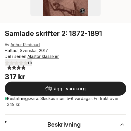
Samlade skrifter 2: 1872-1891
Av
Arthur Rimbaud
Häftad, Svenska, 2017
Del i serien
Alastor klassiker
(
1
)
4,0
utav 5 stjärnor. Totalt antal röster:
317 kr
Lägg i varukorg
Beställningsvara.
Skickas
inom 5-8 vardagar
.
Fri frakt över
249 kr.
Beskrivning