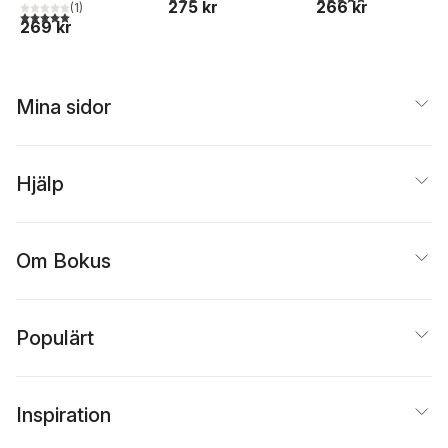
275 kr
266 kr
(
1
)
5,0
utav 5 stjärnor. Totalt antal röster:
269 kr
Mina sidor
Hjälp
Om Bokus
Populärt
Inspiration