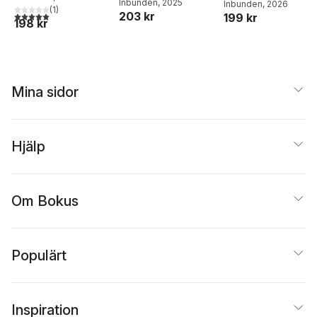
Inbunden
, 2025
Inbunden
, 2026
biografi
om Gustav Wally
(
1
)
5,0
utav 5 stjärnor. Totalt antal röster:
203 kr
199 kr
198 kr
Mina sidor
Hjälp
Om Bokus
Populärt
Inspiration