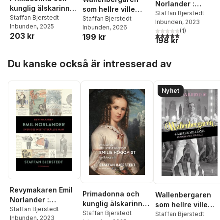
Norlander :
kunglig älskarinna :
som hellre ville
Sveriges mest
Staffan Bjerstedt
Emilie Högqvist - en
Staffan Bjerstedt
dansa : en biografi
Staffan Bjerstedt
Inbunden
, 2023
utskällde man
Inbunden
, 2025
Inbunden
, 2026
biografi
om Gustav Wally
(
1
)
5,0
utav 5 stjärnor. Tota
203 kr
199 kr
198 kr
Hoppa över listan
Du kanske också är intresserad av
Nyhet
Revymakaren Emil
Primadonna och
Wallenbergaren
Norlander :
kunglig älskarinna :
som hellre ville
Sveriges mest
Staffan Bjerstedt
Emilie Högqvist - en
Staffan Bjerstedt
dansa : en biograf
Staffan Bjerstedt
Inbunden
, 2023
utskällde man