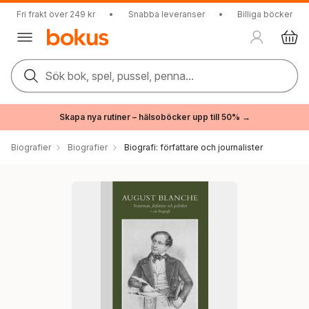
Fri frakt över 249 kr
•
Snabba leveranser
•
Billiga böcker
Sök bok, spel, pussel, penna...
Skapa nya rutiner – hälsoböcker upp till 50% →
Biografier
Biografier
Biografi: författare och journalister