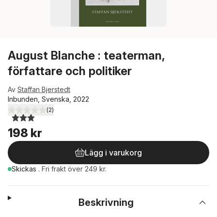
August Blanche : teaterman,
författare och politiker
Av
Staffan Bjerstedt
Inbunden, Svenska, 2022
(
2
)
3,0
utav 5 stjärnor. Totalt antal röster:
198 kr
Lägg i varukorg
Skickas
.
Fri frakt över 249 kr.
Beskrivning