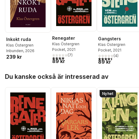
Renegater
Gangsters
Inkokt ruda
Klas Östergren
Klas Östergren
Klas Östergren
Pocket
, 2021
Pocket
, 2021
Inbunden
, 2026
(
7
)
(
4
)
239 kr
4,1
utav 5 stjärnor. Totalt antal röster:
4,5
utav 5 stjärnor. Tota
89 kr
89 kr
Hoppa över listan
Du kanske också är intresserad av
Nyhet