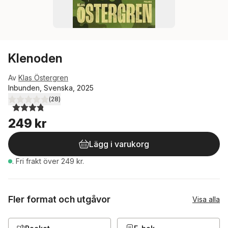
Klenoden
Av
Klas Östergren
Inbunden, Svenska, 2025
(
28
)
3,8
utav 5 stjärnor. Totalt antal röster:
249 kr
Lägg i varukorg
.
Fri frakt över 249 kr.
Fler format och utgåvor
Visa alla