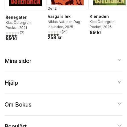
Del 2
Vargars lek
Klenoden
Renegater
Niklas Natt och Dag
Klas Östergren
Klas Östergren
Inbunden
, 2025
Pocket
, 2026
Pocket
, 2021
89 kr
(
21
)
(
7
)
4,1
utav 5 stjärnor. Totalt antal röster:
4,1
utav 5 stjärnor. Totalt antal röster:
259 kr
89 kr
Mina sidor
Hjälp
Om Bokus
Populärt