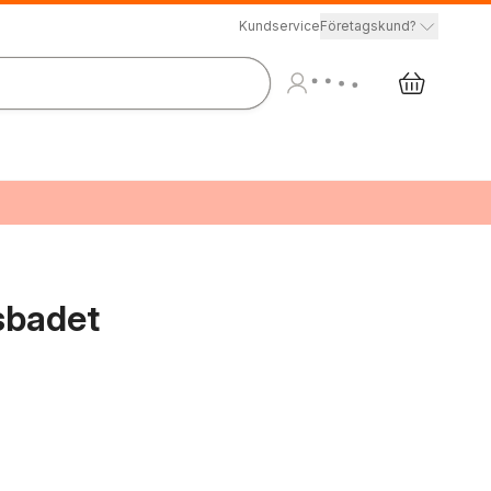
Kundservice
Företagskund?
sbadet