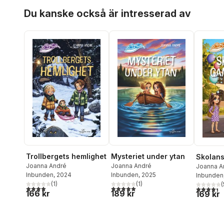
Hoppa över listan
Du kanske också är intresserad av
Trollbergets hemlighet
Mysteriet under ytan
Skolans
Joanna André
Joanna André
Joanna A
Inbunden
, 2024
Inbunden
, 2025
Inbunden
(
1
)
(
1
)
(
4,0
utav 5 stjärnor. Totalt antal röster:
5,0
utav 5 stjärnor. Totalt antal röster:
4,4
utav 5 
166 kr
189 kr
169 kr