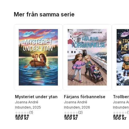
Hoppa över listan
Mer från samma serie
Mysteriet under ytan
Färjans förbannelse
Trollbe
Joanna André
Joanna André
Joanna A
Inbunden
, 2025
Inbunden
, 2026
Inbunden
(
1
)
(
2
)
(
5,0
utav 5 stjärnor. Totalt antal röster:
5,0
utav 5 stjärnor. Totalt antal röster:
4,0
utav 5 
189 kr
169 kr
166 kr