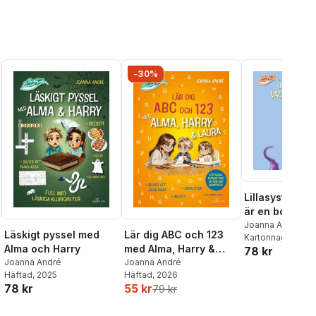
-30%
Lillasyster Lau
är en bopp?
Joanna André
Läskigt pyssel med
Lär dig ABC och 123
Kartonnage
, 202
Alma och Harry
med Alma, Harry &
78 kr
Joanna André
Laura
Joanna André
Häftad
, 2025
Häftad
, 2026
78 kr
55 kr
79 kr
al röster: