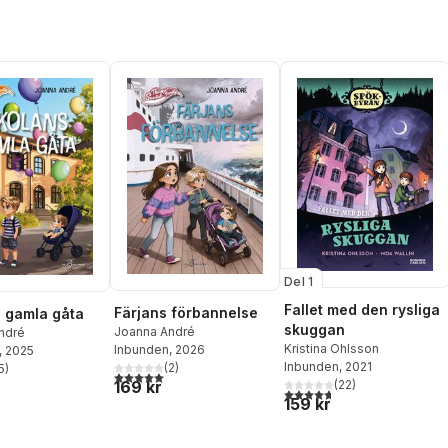
Del 1
Fallet med den rysliga
Färjans förbannelse
 gamla gåta
skuggan
Joanna André
ndré
Kristina Ohlsson
Inbunden
, 2026
, 2025
Inbunden
, 2021
(
2
)
5
)
5,0
utav 5 stjärnor. Totalt antal röster:
stjärnor. Totalt antal röster:
169 kr
(
22
)
4,7
utav 5 stjärnor. Totalt ant
159 kr