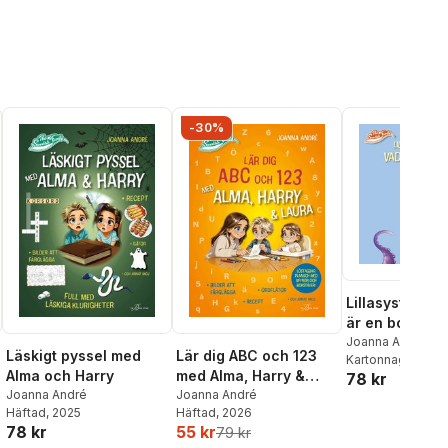
-30%
Lillasyster Lau
är en bopp?
Joanna André
Läskigt pyssel med
Lär dig ABC och 123
Kartonnage
, 202
Alma och Harry
med Alma, Harry &
78 kr
Joanna André
Laura
Joanna André
Häftad
, 2025
Häftad
, 2026
78 kr
55 kr
79 kr
al röster: