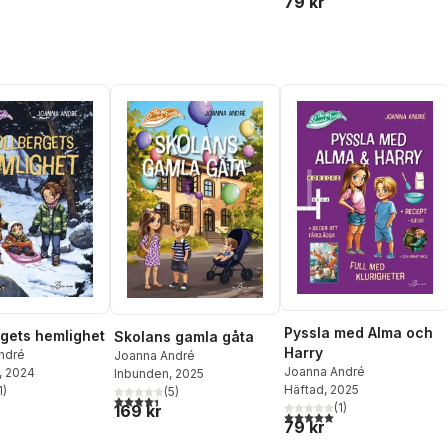
79 kr
Pyssla med Alma och
rgets hemlighet
Skolans gamla gåta
Harry
ndré
Joanna André
Joanna André
, 2024
Inbunden
, 2025
Häftad
, 2025
1
)
(
5
)
stjärnor. Totalt antal röster:
4,4
utav 5 stjärnor. Totalt antal röster:
(
1
)
169 kr
5,0
utav 5 stjärnor. Totalt ant
79 kr