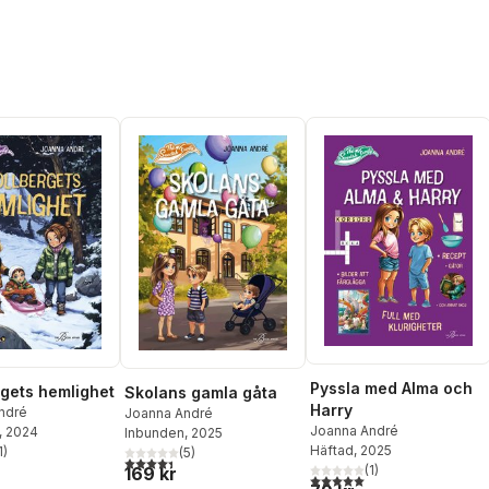
Pyssla med Alma och
rgets hemlighet
Skolans gamla gåta
Harry
ndré
Joanna André
Joanna André
, 2024
Inbunden
, 2025
Häftad
, 2025
1
)
(
5
)
stjärnor. Totalt antal röster:
4,4
utav 5 stjärnor. Totalt antal röster:
(
1
)
169 kr
5,0
utav 5 stjärnor. Totalt ant