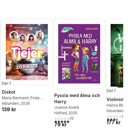
Del 1
Del 1
Diskot
Pyssla med Alma och
Maria Bermann
,
Frida
Violinisten i 
Harry
Leksell
Inbunden
, 2026
Hanna Blixt
,
Jakob
Joanna André
139 kr
Inbunden
, 2025
Häftad
, 2025
(
2
)
(
1
)
3,5
utav 5 stjärnor.
al röster:
5,0
utav 5 stjärnor. Totalt antal röster:
177 kr
79 kr