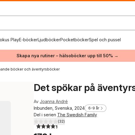
okus Play
E-böcker
Ljudböcker
Pocketböcker
Spel och pussel
Skapa nya rutiner – hälsoböcker upp till 50% →
ande böcker och äventyrsböcker
Det spökar på äventyr
Av
Joanna André
Inbunden, Svenska, 2024
6-9 år
Del i serien
The Swedish Family
(
32
)
4,4
utav 5 stjärnor. Totalt antal röster: