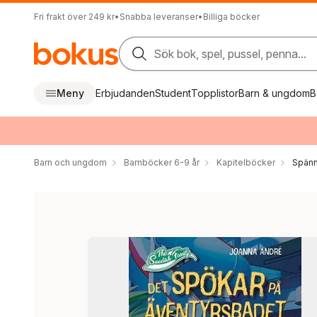
Fri frakt över 249 kr
•
Snabba leveranser
•
Billiga böcker
Sök bok, spel, pussel, penna...
Meny
Erbjudanden
Student
Topplistor
Barn & ungdom
B
Barn och ungdom
Barnböcker 6-9 år
Kapitelböcker
Spänn