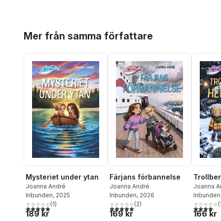
Hoppa över listan
Mer från samma författare
Mysteriet under ytan
Färjans förbannelse
Trollbe
Joanna André
Joanna André
Joanna A
Inbunden
, 2025
Inbunden
, 2026
Inbunden
(
1
)
(
2
)
(
5,0
utav 5 stjärnor. Totalt antal röster:
5,0
utav 5 stjärnor. Totalt antal röster:
4,0
utav 5 
189 kr
169 kr
166 kr