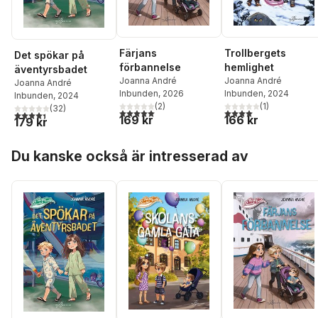
Färjans
Trollbergets
Det spökar på
förbannelse
hemlighet
äventyrsbadet
Joanna André
Joanna André
Joanna André
Inbunden
, 2026
Inbunden
, 2024
Inbunden
, 2024
(
2
)
(
1
)
(
32
)
5,0
utav 5 stjärnor. Totalt antal röster:
4,0
utav 5 stjärnor. Tota
4,4
utav 5 stjärnor. Totalt antal röster:
169 kr
166 kr
179 kr
Hoppa över listan
Du kanske också är intresserad av