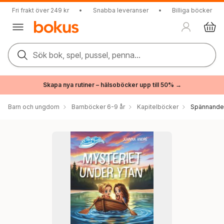
Fri frakt över 249 kr
•
Snabba leveranser
•
Billiga böcker
Sök bok, spel, pussel, penna...
Skapa nya rutiner – hälsoböcker upp till 50% →
Barn och ungdom
Barnböcker 6-9 år
Kapitelböcker
Spännande 