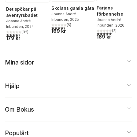
Färjans
Skolans gamla gåta
Det spökar på
förbannelse
Joanna André
äventyrsbadet
Inbunden
, 2025
Joanna André
Joanna André
(
5
)
Inbunden
, 2026
Inbunden
, 2024
4,4
utav 5 stjärnor. Totalt antal röster:
169 kr
(
2
)
(
32
)
5,0
utav 5 stjärnor. Tota
4,4
utav 5 stjärnor. Totalt antal röster:
169 kr
179 kr
Mina sidor
Hjälp
Om Bokus
Populärt