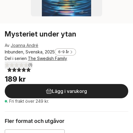
Mysteriet under ytan
Av
Joanna André
Inbunden, Svenska, 2025
6-9 år
Del i serien
The Swedish Family
(
1
)
5,0
utav 5 stjärnor. Totalt antal röster:
189 kr
Lägg i varukorg
.
Fri frakt över 249 kr.
Fler format och utgåvor