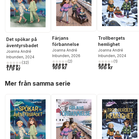
Färjans
Trollbergets
Det spökar på
förbannelse
hemlighet
äventyrsbadet
Joanna André
Joanna André
Joanna André
Inbunden
, 2026
Inbunden
, 2024
Inbunden
, 2024
(
2
)
(
1
)
(
32
)
5,0
utav 5 stjärnor. Totalt antal röster:
4,0
utav 5 stjärnor. Tota
4,4
utav 5 stjärnor. Totalt antal röster:
169 kr
166 kr
179 kr
Hoppa över listan
Mer från samma serie