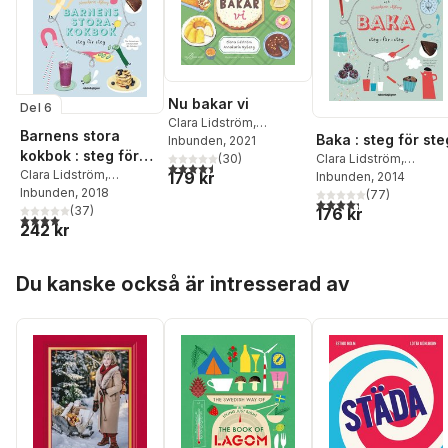
Nu bakar vi
Del 6
Clara Lidström
,
Barnens stora
Baka : steg för ste
Annakarin Nyberg
Inbunden
, 2021
kokbok : steg för
Clara Lidström
,
(
30
)
4,5
utav 5 stjärnor. Totalt antal röster:
steg
Clara Lidström
,
179 kr
Annakarin Nyberg
Inbunden
, 2014
Annakarin Nyberg
Inbunden
, 2018
(
77
)
4,3
utav 5 stjärnor. Tota
(
37
)
176 kr
4,0
utav 5 stjärnor. Totalt antal röster:
242 kr
Hoppa över listan
Du kanske också är intresserad av