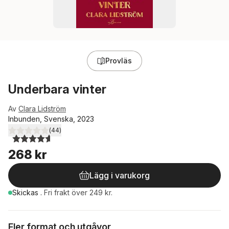
Provläs
Underbara vinter
Av
Clara Lidström
Inbunden, Svenska, 2023
(
44
)
4,6
utav 5 stjärnor. Totalt antal röster:
268 kr
Lägg i varukorg
Skickas
.
Fri frakt över 249 kr.
Fler format och utgåvor