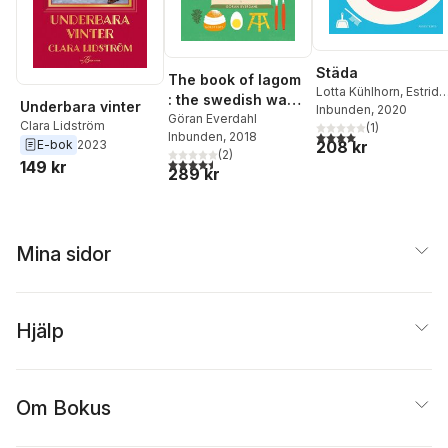
Städa
The book of lagom
Lotta Kühlhorn
,
Estrid
: the swedish way
Underbara vinter
Holm
Inbunden
, 2020
of living just right
Göran Everdahl
Clara Lidström
(
1
)
4,0
utav 5 stjärnor. Tota
Inbunden
, 2018
E-bok
2023
208 kr
(
2
)
4,5
utav 5 stjärnor. Totalt antal röster:
149 kr
289 kr
Mina sidor
Hjälp
Om Bokus