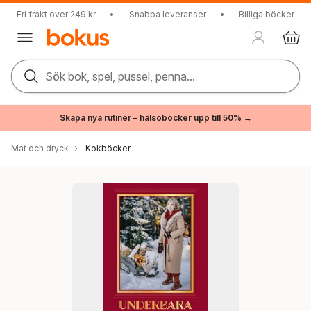
Fri frakt över 249 kr
•
Snabba leveranser
•
Billiga böcker
Sök bok, spel, pussel, penna...
Skapa nya rutiner – hälsoböcker upp till 50% →
Mat och dryck
Kokböcker