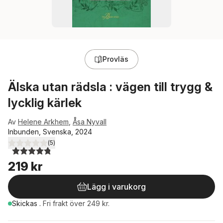
Provläs
Älska utan rädsla : vägen till trygg &
lycklig kärlek
Av
Helene Arkhem
,
Åsa Nyvall
Inbunden, Svenska, 2024
(
5
)
4,8
utav 5 stjärnor. Totalt antal röster:
219 kr
Lägg i varukorg
Skickas
.
Fri frakt över 249 kr.