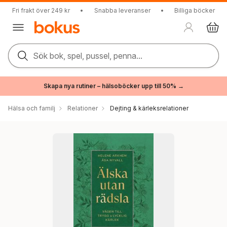
Fri frakt över 249 kr
•
Snabba leveranser
•
Billiga böcker
Sök bok, spel, pussel, penna...
Skapa nya rutiner – hälsoböcker upp till 50% →
Hälsa och familj
Relationer
Dejting & kärleksrelationer