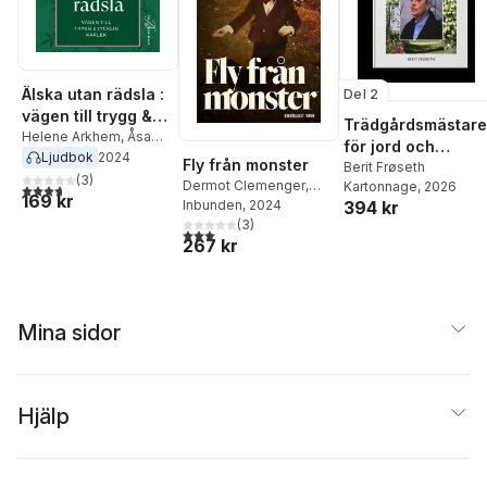
Älska utan rädsla :
Del 2
vägen till trygg &
Trädgårdsmästare
lycklig kärlek
Helene Arkhem
,
Åsa
för jord och
Nyvall
Ljudbok
2024
Fly från monster
människa
Berit Frøseth
(
3
)
Dermot Clemenger
,
Kartonnage
, 2026
3,7
utav 5 stjärnor. Totalt antal röster:
169 kr
394 kr
Helene Arkhem
Inbunden
, 2024
(
3
)
3,0
utav 5 stjärnor. Totalt antal röster:
267 kr
Mina sidor
Hjälp