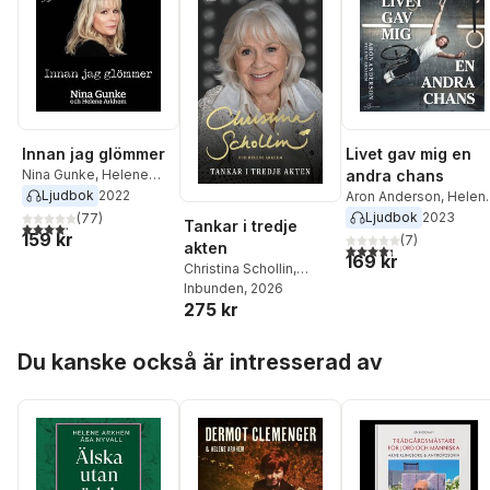
Innan jag glömmer
Livet gav mig en
Nina Gunke
,
Helene
andra chans
Arkhem
Ljudbok
2022
Aron Anderson
,
Helen
Arkhem
Ljudbok
2023
(
77
)
Tankar i tredje
4,2
utav 5 stjärnor. Totalt antal röster:
159 kr
(
7
)
akten
4,3
utav 5 stjärnor. Tota
169 kr
Christina Schollin
,
Helene Arkhem
Inbunden
, 2026
275 kr
Hoppa över listan
Du kanske också är intresserad av